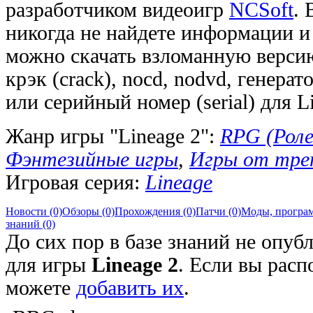
разработчиком видеоигр
NCSoft
. 
никогда не найдете информации и 
можно скачать взломанную версию
крэк (crack), nocd, nodvd, генера
или серийный номер (serial) для Li
Жанр игры "Lineage 2":
RPG (Роле
Фэнтезийные игры
,
Игры от тре
Игровая серия:
Lineage
Новости (0)
Обзоры (0)
Прохождения (0)
Патчи (0)
Моды, програм
знаний (0)
До сих пор в базе знаний не опуб
для игры
Lineage 2
. Если вы расп
можете
добавить их
.