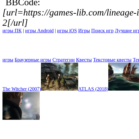
BBCode:
[url=https://games-lib.com/lineage-
2[/url]
игры ПК
|
игры Android
|
игры iOS
Игры
Поиск игр
Лучшие иг
игры
Браузерные игры
Стратегии
Квесты
Текстовые квесты
Те
The Witcher (2007)
ATLAS (2018)