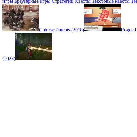
игры
Браузерные игры
Стратегии
Квесты
Текстовые квесты
Те
Chinese Parents (2018)
Rogue F
(2023)