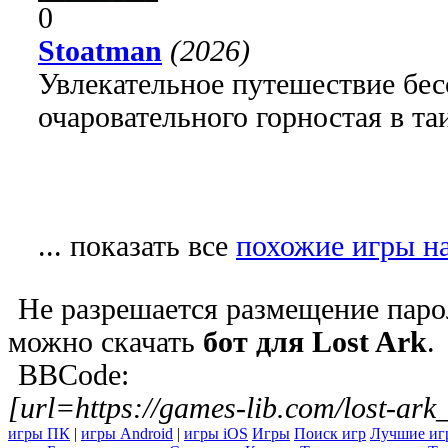
0
Stoatman
(2026)
Увлекательное путешествие бе
очаровательного горностая в т
... показать все
похожие игры на
Не разрешается размещение парол
можно скачать
бот для Lost Ark
.
BBCode:
[url=https://games-lib.com/lost-ark
игры ПК
|
игры Android
|
игры iOS
Игры
Поиск игр
Лучшие иг