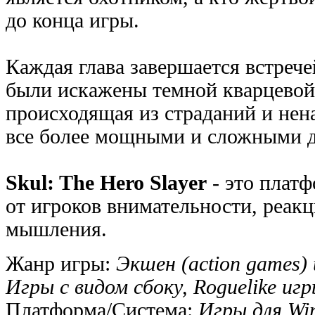
до конца игры.
Каждая глава завершается встрече
были искажены темной кварцевой 
происходящая из страданий и нена
все более мощными и сложными д
Skul: The Hero Slayer
- это платф
от игроков внимательности, реакц
мышления.
Жанр игры:
Экшен (action games)
Игры с видом сбоку, Roguelike и
Платформа/Система:
Игры для Wi