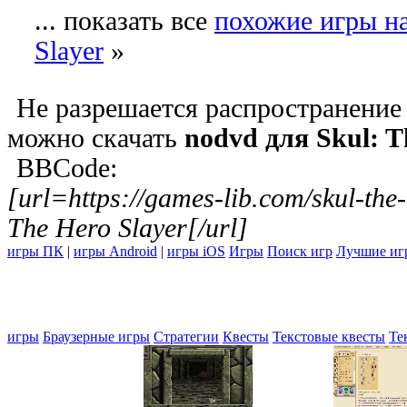
... показать все
похожие игры на
Slayer
»
Не разрешается распространение 
можно скачать
nodvd для Skul: T
BBCode:
[url=https://games-lib.com/skul-the
The Hero Slayer[/url]
игры ПК
|
игры Android
|
игры iOS
Игры
Поиск игр
Лучшие иг
игры
Браузерные игры
Стратегии
Квесты
Текстовые квесты
Те