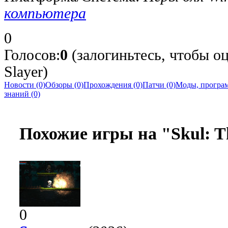
компьютера
0
Голосов:
0
(залогиньтесь, чтобы оц
Slayer)
Новости (0)
Обзоры (0)
Прохождения (0)
Патчи (0)
Моды, програм
знаний (0)
Похожие игры на "Skul: T
0