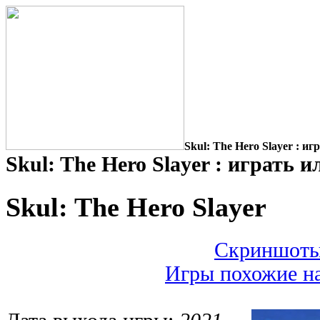
Skul: The Hero Slayer : иг
Skul: The Hero Slayer : играть и
Skul: The Hero Slayer
Скриншоты 
Игры похожие на 