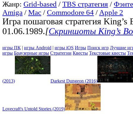
Жанр:
Grid-based
/
TBS стратегия
/
Фэнте
Amiga
/
Mac
/
Commodore 64
/
Apple 2
Игра пошаговая стратегия King’s
01.06.1989.
[
Скриншоты King’s Bo
игры ПК
|
игры Android
|
игры iOS
Игры
Поиск игр
Лучшие иг
игры
Браузерные игры
Стратегии
Квесты
Текстовые квесты
Те
(2013)
Darkest Dungeon (2016)
Lovecraft's Untold Stories (2019)