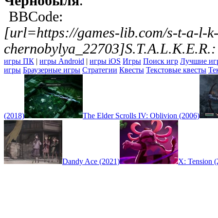
Чернобыля
.
BBCode:
[url=https://games-lib.com/s-t-a-l-k-
chernobylya_22703]S.T.A.L.K.E.R.:
игры ПК
|
игры Android
|
игры iOS
Игры
Поиск игр
Лучшие иг
игры
Браузерные игры
Стратегии
Квесты
Текстовые квесты
Те
(2018)
The Elder Scrolls IV: Oblivion (2006)
Dandy Ace (2021)
X: Tension (