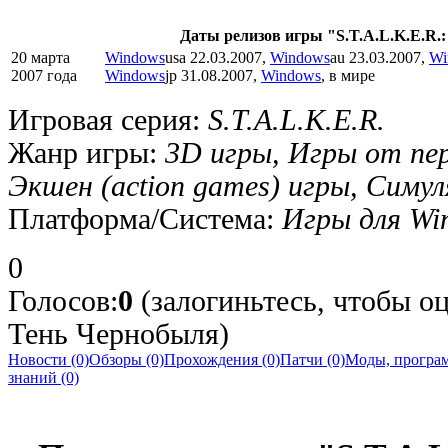
Даты релизов игры "S.T.A.L.K.E.R.
20 марта
Windows
usa 22.03.2007,
Windows
au 23.03.2007,
Wi
2007 года
Windows
jp 31.08.2007,
Windows
, в мире
Игровая серия:
S.T.A.L.K.E.R.
Жанр игры:
3D игры, Игры от перв
Экшен (action games) игры, Сим
Платформа/Система:
Игры для Wi
0
Голосов:
0
(залогиньтесь, чтобы оц
Тень Чернобыля)
Новости (0)
Обзоры (0)
Прохождения (0)
Патчи (0)
Моды, програм
знаний (0)