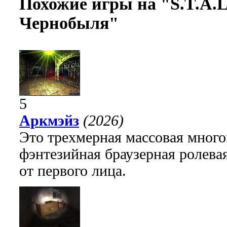
Похожие игры на "S.T.A.L
Чернобыля"
5
Аркмэйз
(2026)
Это трехмерная массовая много
фэнтезийная браузерная ролева
от первого лица.