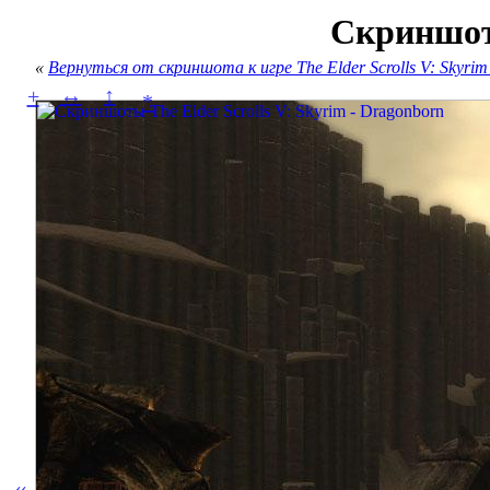
Скриншот 
«
Вернуться от скриншота к игре The Elder Scrolls V: Skyrim
↔
↕
+
*
«