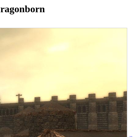
Dragonborn
»