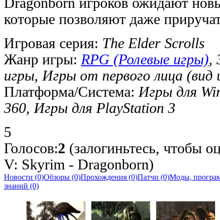
Dragonborn игроков ожидают нов
которые позволяют даже приручат
Игровая серия:
The Elder Scrolls
Жанр игры:
RPG (Ролевые игры)
,
игры, Игры от первого лица (вид и
Платформа/Система:
Игры для Wi
360, Игры для PlayStation 3
5
Голосов:
2
(залогиньтесь, чтобы оц
V: Skyrim - Dragonborn)
Новости (0)
Обзоры (0)
Прохождения (0)
Патчи (0)
Моды, програм
знаний (0)