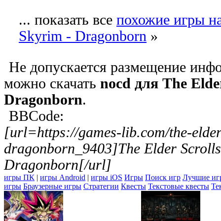
... показать все
похожие игры на 
Skyrim - Dragonborn
»
Не допускается размещение инфо
можно скачать
nocd для The Elder
Dragonborn
.
BBCode:
[url=https://games-lib.com/the-elder
dragonborn_9403]The Elder Scrolls
Dragonborn[/url]
игры ПК
|
игры Android
|
игры iOS
Игры
Поиск игр
Лучшие иг
игры
Браузерные игры
Стратегии
Квесты
Текстовые квесты
Те