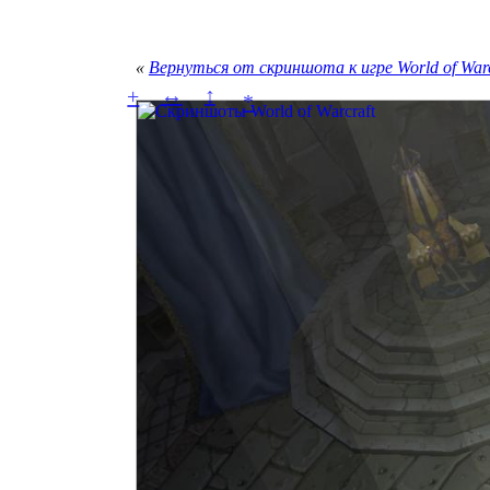
«
Вернуться от скриншота к игре World of Warc
↔
↕
+
*