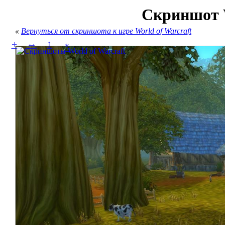
Скриншот W
«
Вернуться от скриншота к игре World of Warcraft
↔
↕
+
*