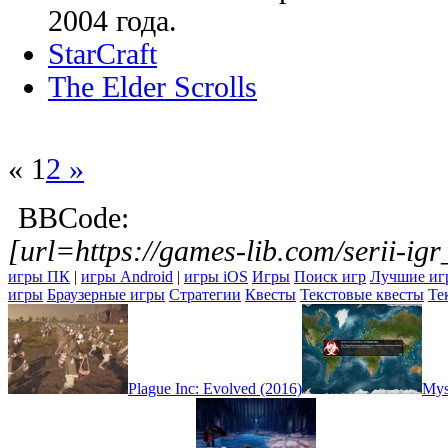
2004 года.
StarCraft
The Elder Scrolls
« 1
2 »
BBCode:
[url=https://games-lib.com/serii-ig
игры ПК
|
игры Android
|
игры iOS
Игры
Поиск игр
Лучшие иг
игры
Браузерные игры
Стратегии
Квесты
Текстовые квесты
Те
Plague Inc: Evolved (2016)
Mys