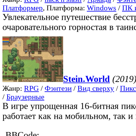
Платформер
, Платформа:
Windows
/
ПК 
Увлекательное путешествие бесс
очаровательного горностая в таин
Stein.World
(2019
Жанр:
RPG
/
Фэнтези
/
Вид сверху
/
Пикс
/
Браузерные
В игре упрощенная 16-битная пик
работает как на мобильном, так и 
BBCode: