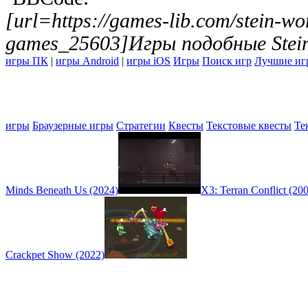
[url=https://games-lib.com/stein-wor
games_25603]Игры подобные Stein
игры ПК
|
игры Android
|
игры iOS
Игры
Поиск игр
Лучшие иг
игры
Браузерные игры
Стратегии
Квесты
Текстовые квесты
Те
Minds Beneath Us (2024)
X3: Terran Conflict (20
Crackpet Show (2022)