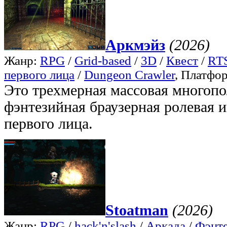
Аркмэйз
(2026)
Жанр:
RPG
/
Grid-based
/
3D
/
Квест
/
RTS
первого лица
/
Dungeon Crawler
, Платфо
Это трехмерная массовая многопо
фэнтезийная браузерная ролевая и
первого лица.
Stoatman
(2026)
Жанр:
RPG
/
hack'n'slash
/
Аркада
/
Фэнт