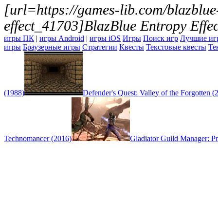
[url=https://games-lib.com/blazblue
effect_41703]BlazBlue Entropy Effec
игры ПК
|
игры Android
|
игры iOS
Игры
Поиск игр
Лучшие иг
игры
Браузерные игры
Стратегии
Квесты
Текстовые квесты
Те
(1988)
Defender's Quest: Valley of the Forgotten (
Technomancer (2016)
Gladiator Guild Manager: P