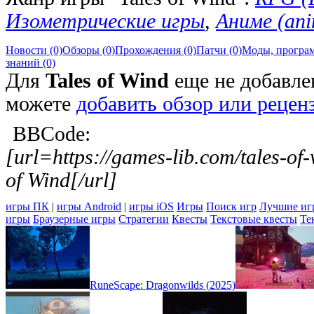
Изометрические игры
,
Аниме (ani
Новости (0)
Обзоры (0)
Прохождения (0)
Патчи (0)
Моды, програм
знаний (0)
Для
Tales of Wind
еще не добавле
можете
добавить обзор или рецен
BBCode:
[url=https://games-lib.com/tales-o
of Wind[/url]
игры ПК
|
игры Android
|
игры iOS
Игры
Поиск игр
Лучшие иг
игры
Браузерные игры
Стратегии
Квесты
Текстовые квесты
Те
RuneScape: Dragonwilds (2025)