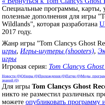
« Вернуться к Tom Clancys Ghost 
Специальные программы, карты, 
полезные дополнения для игры "T
Wildlands", которая разработана
U
2017 году.
Жанр игры "Tom Clancys Ghost Re
игры
,
Игры-шутеры (shooters)
,
Эк
игры
Игровая серия:
Tom Clancys Ghost
Новости (0)
Обзоры (0)
Прохождения (0)
Патчи (0)
Моды, програм
знаний (0)
Для игры
Tom Clancys Ghost Rec
никто не разместил различных пр
можете
опубликовать программу 