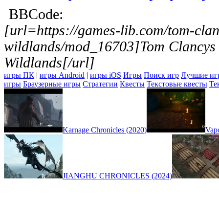
BBCode:
[url=https://games-lib.com/tom-clan
wildlands/mod_16703]Tom Clancys
Wildlands[/url]
игры ПК
|
игры Android
|
игры iOS
Игры
Поиск игр
Лучшие иг
игры
Браузерные игры
Стратегии
Квесты
Текстовые квесты
Те
Karnage Chronicles (2020)
Vap
JIANGHU CHRONICLES (2024)