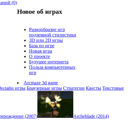
наний (0)
Новое об играх
Разнообразие игр
подземной стилистики
3D или 2D игры
База по игре
Новая игра
О проекте
Будущее интернета
Польза компьютерных
игр
Arcmaze 3d game
Онлайн игры
Браузерные игры
Стратегии
Квесты
Текстовые
рерождение (2007)
Archeblade (2014)