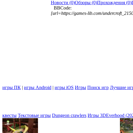
Новости (0)
Обзоры (0)
Прохождения (0)
BBCode:
[url=https://games-lib.com/undercroft_2150
игры ПК
|
игры Android
|
игры iOS
Игры
Поиск игр
Лучшие иг
квесты
Текстовые игры
Dungeon crawlers
Игры 3D
Everhood (20