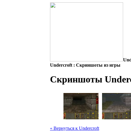
Und
Undercroft : Скриншоты из игры
Скриншоты Underc
« Вернуться к Undercroft