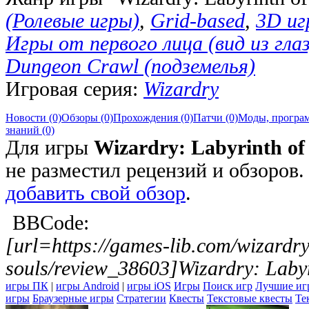
(Ролевые игры)
,
Grid-based
,
3D иг
Игры от первого лица (вид из глаз
Dungeon Crawl (подземелья)
Игровая серия:
Wizardry
Новости (0)
Обзоры (0)
Прохождения (0)
Патчи (0)
Моды, програм
знаний (0)
Для игры
Wizardry: Labyrinth of
не разместил рецензий и обзоров
добавить свой обзор
.
BBCode:
[url=https://games-lib.com/wizardry-
souls/review_38603]Wizardry: Labyri
игры ПК
|
игры Android
|
игры iOS
Игры
Поиск игр
Лучшие иг
игры
Браузерные игры
Стратегии
Квесты
Текстовые квесты
Те