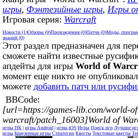
игры
,
Фэнтезийные игры
,
Игры о
Игровая серия:
Warcraft
Новости (1)
Обзоры (0)
Прохождения (0)
Патчи (0)
Моды, програм
знаний (0)
Этот раздел предназначен для пер
сможете найти известные русифик
апдейты для игры
World of Warcr
момент еще никто не опубликовал
можете
добавить патч или русифи
BBCode:
[url=https://games-lib.com/world-of
warcraft/patch_16003]World of Warc
игры ПК
|
игры Android
|
игры iOS
Игры
Поиск игр
Лучшие иг
игры
Браузерные игры
Стратегии
Квесты
Текстовые квесты
Те