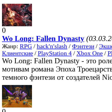
0
Wo Long: Fallen Dynasty
(03.03.
Жанр:
RPG
/
hack'n'slash
/
Фэнтези
/
Экш
Клиентские
/
PlayStation 4
/
Xbox One
/
P
Wo Long: Fallen Dynasty - это рол
мотивам романа Эпоха Троецарств
темного фэнтези от создателей Ni
0