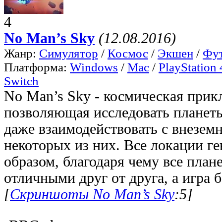
4
No Man’s Sky
(12.08.2016)
Жанр:
Симулятор
/
Космос
/
Экшен
/
Фут
Платформа:
Windows
/
Mac
/
PlayStation 
Switch
No Man’s Sky - космическая прик
позволяющая исследовать планеты
даже взаимодействовать с внезем
некоторых из них. Все локации г
образом, благодаря чему все пла
отличными друг от друга, а игра 
[
Скриншоты No Man’s Sky
:5]