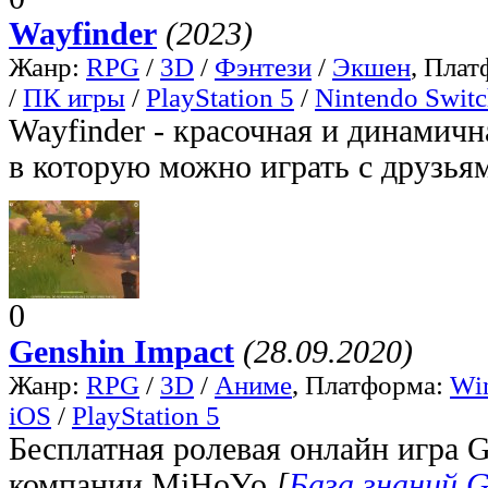
Wayfinder
(2023)
Жанр:
RPG
/
3D
/
Фэнтези
/
Экшен
, Пла
/
ПК игры
/
PlayStation 5
/
Nintendo Swit
Wayfinder - красочная и динамичн
в которую можно играть с друзья
0
Genshin Impact
(28.09.2020)
Жанр:
RPG
/
3D
/
Аниме
, Платформа:
Wi
iOS
/
PlayStation 5
Бесплатная ролевая онлайн игра G
компании MiHoYo.
[
База знаний G