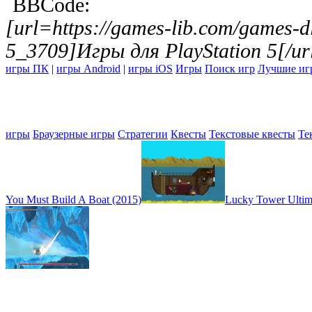
BBCode:
[url=https://games-lib.com/games-dl
5_3709]Игры для PlayStation 5[/ur
игры ПК
|
игры Android
|
игры iOS
Игры
Поиск игр
Лучшие иг
игры
Браузерные игры
Стратегии
Квесты
Текстовые квесты
Те
You Must Build A Boat (2015)
Lucky Tower Ultim