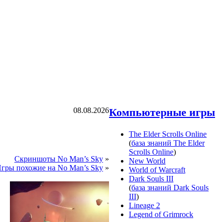
08.08.2026
Компьютерные игры
The Elder Scrolls Online
(
база знаний The Elder
Scrolls Online
)
Скриншоты No Man’s Sky
»
New World
гры похожие на No Man’s Sky
»
World of Warcraft
Dark Souls III
(
база знаний Dark Souls
III
)
Lineage 2
Legend of Grimrock