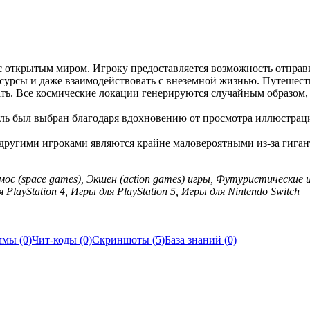
с открытым миром. Игроку предоставляется возможность отправ
есурсы и даже взаимодействовать с внеземной жизнью. Путешест
ть. Все космические локации генерируются случайным образом,
тиль был выбран благодаря вдохновению от просмотра иллюстра
 с другими игроками являются крайне маловероятными из-за гига
мос (space games), Экшен (action games) игры, Футуристические
PlayStation 4, Игры для PlayStation 5, Игры для Nintendo Switch
мы (0)
Чит-коды (0)
Скриншоты (5)
База знаний (0)