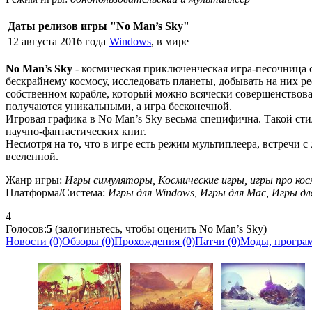
Даты релизов игры "No Man’s Sky"
12 августа 2016 года
Windows
, в мире
No Man’s Sky
- космическая приключенческая игра-песочница 
бескрайнему космосу, исследовать планеты, добывать на них р
собственном корабле, который можно всячески совершенствова
получаются уникальными, а игра бесконечной.
Игровая графика в No Man’s Sky весьма специфична. Такой с
научно-фантастических книг.
Несмотря на то, что в игре есть режим мультиплеера, встречи
вселенной.
Жанр игры:
Игры симуляторы, Космические игры, игры про кос
Платформа/Система:
Игры для Windows, Игры для Mac, Игры для 
4
Голосов:
5
(залогиньтесь, чтобы оценить No Man’s Sky)
Новости (0)
Обзоры (0)
Прохождения (0)
Патчи (0)
Моды, програм