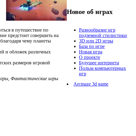
Новое об играх
иться в путешествие по
Разнообразие игр
вие предстоит совершить на
подземной стилистики
 благодаря чему планеты
3D или 2D игры
База по игре
ций и обложек различных
Новая игра
О проекте
нтских размеров игровой
Будущее интернета
Польза компьютерных
игр
 игры, Фантастические игры
Arcmaze 3d game