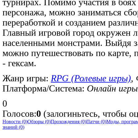
турнирах. Помимо участия в боях 
персонажа, можно заниматься сбо
переработкой и созданием различ
Главный игровой город окружен л
населенными монстрами. Выйдя за
можно путешествовать по карте, 
- гексам.
Жанр игры:
RPG (Ролевые игры)
,
Платформа/Система:
Онлайн игры
0
Голосов:
0
(залогиньтесь, чтобы оц
Новости (0)
Обзоры (0)
Прохождения (0)
Патчи (0)
Моды, програм
знаний (0)