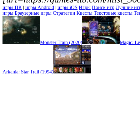
игры ПК
|
игры Android
|
игры iOS
Игры
Поиск игр
Лучшие иг
игры
Браузерные игры
Стратегии
Квесты
Текстовые квесты
Те
Monster Train (2020)
Magic: Le
Arkania: Star Trail (1994)