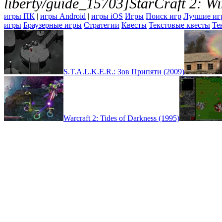
liberty/guide_15703]StarCraft 2: Win
игры ПК
|
игры Android
|
игры iOS
Игры
Поиск игр
Лучшие иг
игры
Браузерные игры
Стратегии
Квесты
Текстовые квесты
Те
S.T.A.L.K.E.R.: Зов Припяти (2009)
Warcraft 2: Tides of Darkness (1995)