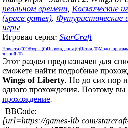
реальном времени
,
Космические иг
(space games)
,
Футуристические 
игры
Игровая серия:
StarCraft
Новости (0)
Обзоры (0)
Прохождения (0)
Патчи (0)
Моды, програм
знаний (0)
Этот раздел предназначен для спи
сможете найти подробные прохож
Wings of Liberty
. Но до сих пор 
одного прохождения. Поэтому вы
прохождение
.
BBCode:
[url=https://games-lib.com/starcraft