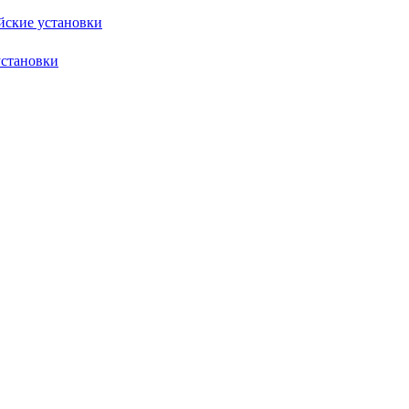
йские установки
установки
йские установки
установки