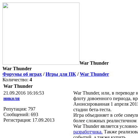
War Thunder
War Thunder
Форумы об играх
/
Игры для ПК
/
War Thunder
Количество:
4
War Thunder
21.09.2016 16:16:53
War Thunder, или, в переводе
николя
флоту довоенного периода, в
Анонсированная 1 апреля 2011
Репутация: 797
стадии бета-теста.
Сообщений: 693
Игра объединяет в себе симул
Регистрация: 17.09.2013
более сложных реалистичном 
War Thunder является условно
разработчика.
Также реализов
событий, а также купить.