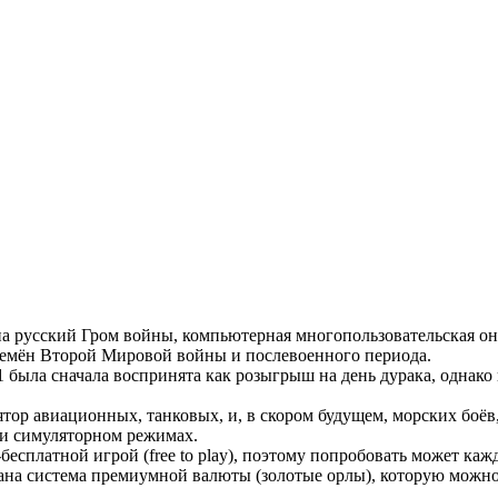
 на русский Гром войны, компьютерная многопользовательская о
ремён Второй Мировой войны и послевоенного периода.
 была сначала воспринята как розыгрыш на день дурака, однако
ятор авиационных, танковых, и, в скором будущем, морских боёв
и симуляторном режимах.
-бесплатной игрой (free to play), поэтому попробовать может к
ана система премиумной валюты (золотые орлы), которую можно