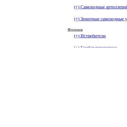
(+) Самоходные артиллери
(+) Зенитные самоходные 
Япония
(+) Истребители
(+) Бомбардировщики
(+) Штурмовики
(+) Лёгкие танки
(+) Средние танки
(+) Тяжёлые танки
(+) Самоходные артиллери
(+) Зенитные самоходные 