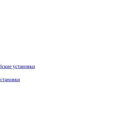
йские установки
установки