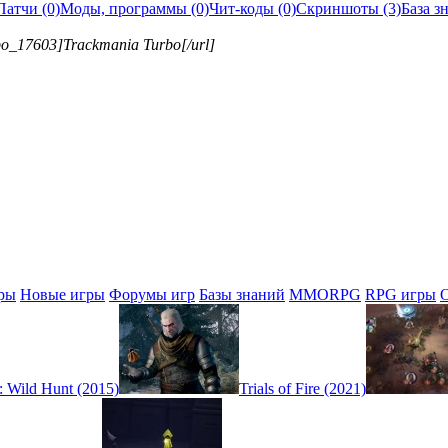
Патчи (0)
Моды, программы (0)
Чит-коды (0)
Скриншоты (3)
База з
rbo_17603]Trackmania Turbo[/url]
ры
Новые игры
Форумы игр
Базы знаний
MMORPG
RPG игры
: Wild Hunt (2015)
Trials of Fire (2021)