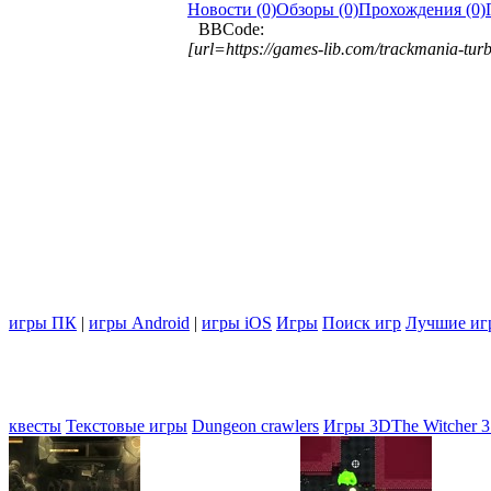
Новости (0)
Обзоры (0)
Прохождения (0)
BBCode:
[url=https://games-lib.com/trackmania-tu
игры ПК
|
игры Android
|
игры iOS
Игры
Поиск игр
Лучшие иг
квесты
Текстовые игры
Dungeon crawlers
Игры 3D
The Witcher 3