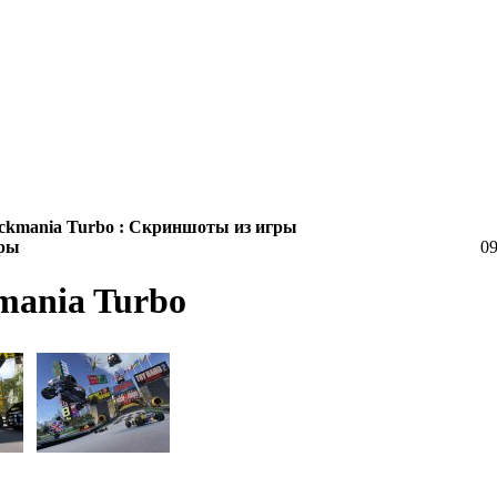
ckmania Turbo : Скриншоты из игры
гры
09
ania Turbo