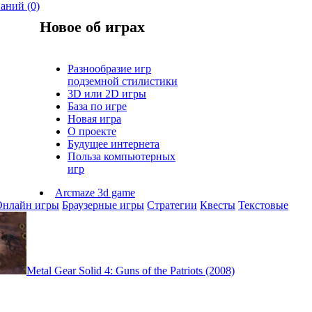
наний (0)
Новое об играх
Разнообразие игр
подземной стилистики
3D или 2D игры
База по игре
Новая игра
О проекте
Будущее интернета
Польза компьютерных
игр
Arcmaze 3d game
Онлайн игры
Браузерные игры
Стратегии
Квесты
Текстовые
Metal Gear Solid 4: Guns of the Patriots (2008)