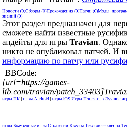
Новости (0)
Обзоры (0)
Прохождения (0)
Патчи (0)
Моды, програм
знаний (0)
Этот раздел предназначен для пер
сможете найти известные русифик
апдейты для игры
Travian
. Однак
никто не опубликовал патчей. И 
информацию по патчу или русифи
BBCode:
[url=https://games-
lib.com/travian/patch_33403]Travia
игры ПК
|
игры Android
|
игры iOS
Игры
Поиск игр
Лучшие иг
игры
Браузерные игры
Стратегии
Квесты
Текстовые квесты
Те