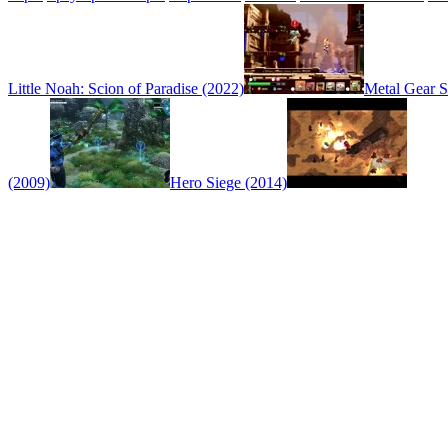
Little Noah: Scion of Paradise (2022)
Metal Gear S
(2009)
Hero Siege (2014)