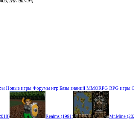
403]Travian[/url]
ры
Новые игры
Форумы игр
Базы знаний
MMORPG
RPG игры
2018)
Realms (1991)
Mr.Mine (20