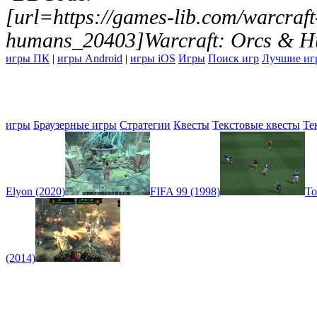
[url=https://games-lib.com/warcraft
humans_20403]Warcraft: Orcs & H
игры ПК
|
игры Android
|
игры iOS
Игры
Поиск игр
Лучшие иг
игры
Браузерные игры
Стратегии
Квесты
Текстовые квесты
Те
Elyon (2020)
FIFA 99 (1998)
To
(2014)