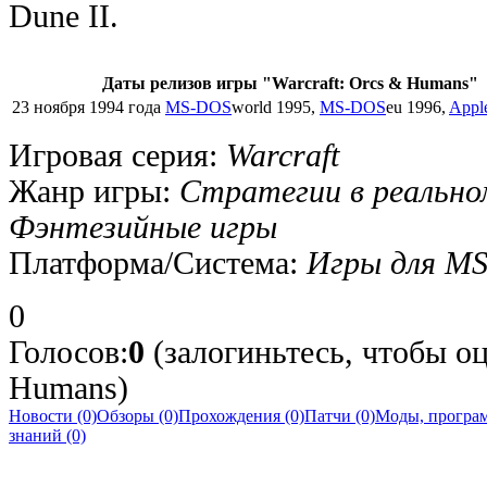
Dune II.
Даты релизов игры "Warcraft: Orcs & Humans"
23 ноября 1994 года
MS-DOS
world 1995,
MS-DOS
eu 1996,
Appl
Игровая серия:
Warcraft
Жанр игры:
Стратегии в реально
Фэнтезийные игры
Платформа/Система:
Игры для MS
0
Голосов:
0
(залогиньтесь, чтобы оц
Humans)
Новости (0)
Обзоры (0)
Прохождения (0)
Патчи (0)
Моды, програм
знаний (0)