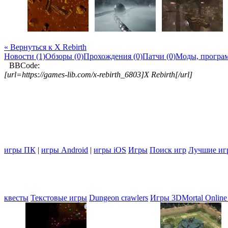
« Вернуться к X Rebirth
Новости (1)
Обзоры (0)
Прохождения (0)
Патчи (0)
Моды, програм
BBCode:
[url=https://games-lib.com/x-rebirth_6803]X Rebirth[/url]
игры ПК
|
игры Android
|
игры iOS
Игры
Поиск игр
Лучшие иг
квесты
Текстовые игры
Dungeon crawlers
Игры 3D
Mortal Online