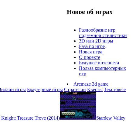
Новое об играх
Разнообразие игр
подземной стилистики
3D или 2D игры
База по игре
Новая игра
О проекте
Будущее интернета
Польза компьютерных
игр
Arcmaze 3d game
Онлайн игры
Браузерные игры
Стратегии
Квесты
Текстовые
 Knight: Treasure Trove (2014)
Stardew Valley