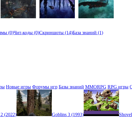
мы (0)
Чит-коды (0)
Скриншоты (14)
База знаний (1)
ры
Новые игры
Форумы игр
Базы знаний
MMORPG
RPG игры
 2 (2022)
Goblins 3 (1993)
Shovel