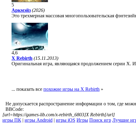
5
Аркмэйз
(2026)
Это трехмерная массовая многопользовательская фэнтезийн
4,6
X Rebirth
(15.11.2013)
Оригинальная игра, являющаяся продолжением серии X. И
... показать все
похожие игры на X Rebirth
»
Не допускается распространение информации о том, где можн
BBCode:
[url=https://games-lib.com/x-rebirth_6803]X Rebirth[/url]
игры ПК
|
игры Android
|
игры iOS
Игры
Поиск игр
Лучшие иг