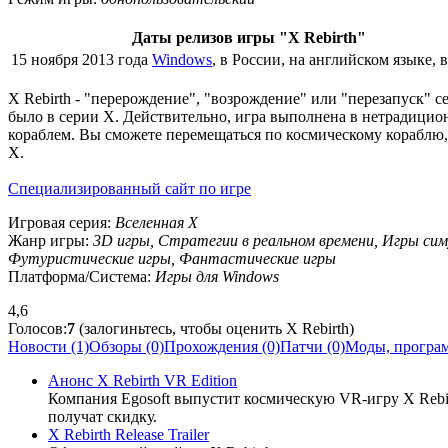
Даты релизов игры "X Rebirth"
15 ноября 2013 года
Windows
, в России, на английском языке, 
X Rebirth - "перерождение", "возрождение" или "перезапуск" с
было в серии X. Действительно, игра выполнена в нетрадицио
кораблем. Вы сможете перемещаться по космическому кораблю,
X.
Специализированный сайт по игре
Игровая серия:
Вселенная X
Жанр игры:
3D игры, Стратегии в реальном времени, Игры симу
Футуристические игры, Фантастические игры
Платформа/Система:
Игры для Windows
4,6
Голосов:
7
(залогиньтесь, чтобы оценить X Rebirth)
Новости (1)
Обзоры (0)
Прохождения (0)
Патчи (0)
Моды, програм
Анонс X Rebirth VR Edition
Компания Egosoft выпустит космическую VR-игру X Rebirt
получат скидку.
X Rebirth Release Trailer