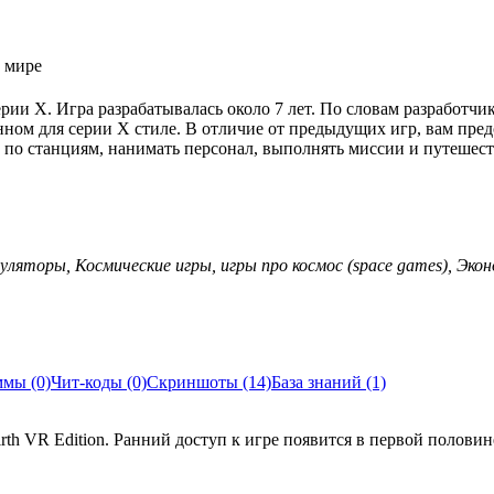
в мире
ерии X. Игра разрабатывалась около 7 лет. По словам разработчи
нном для серии X стиле. В отличие от предыдущих игр, вам пре
 по станциям, нанимать персонал, выполнять миссии и путешест
ляторы, Космические игры, игры про космос (space games), Экон
мы (0)
Чит-коды (0)
Скриншоты (14)
База знаний (1)
h VR Edition. Ранний доступ к игре появится в первой половине