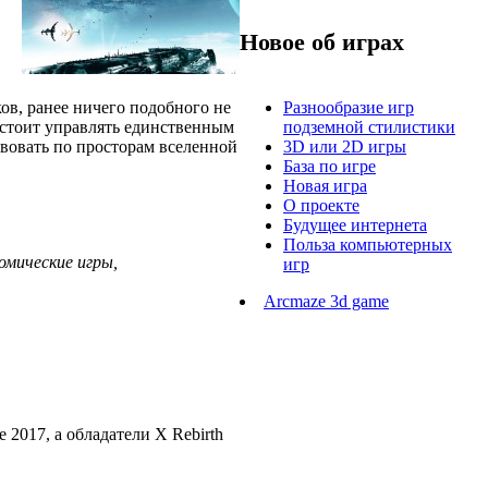
Новое об играх
ков, ранее ничего подобного не
Разнообразие игр
дстоит управлять единственным
подземной стилистики
вовать по просторам вселенной
3D или 2D игры
База по игре
Новая игра
О проекте
Будущее интернета
Польза компьютерных
омические игры,
игр
Arcmaze 3d game
 2017, а обладатели X Rebirth