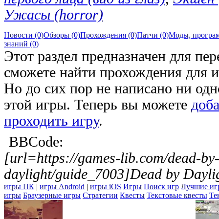
Ужасы (horror)
Новости (0)
Обзоры (0)
Прохождения (0)
Патчи (0)
Моды, програм
знаний (0)
Этот раздел предназначен для пер
сможете найти прохождения для 
Но до сих пор не написано ни од
этой игры. Теперь вы можете
доб
проходить игру
.
BBCode:
[url=https://games-lib.com/dead-by
daylight/guide_7003]Dead by Daylig
игры ПК
|
игры Android
|
игры iOS
Игры
Поиск игр
Лучшие иг
игры
Браузерные игры
Стратегии
Квесты
Текстовые квесты
Те