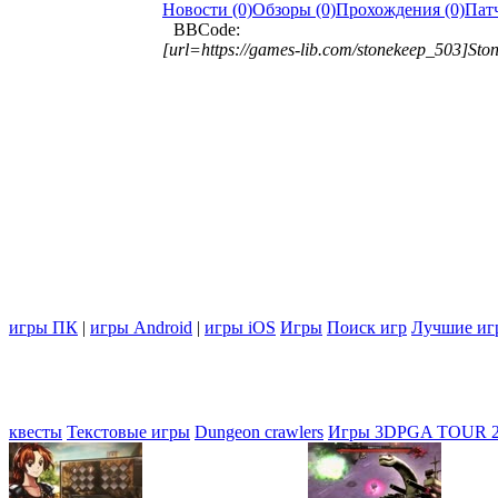
Новости (0)
Обзоры (0)
Прохождения (0)
Патч
BBCode:
[url=https://games-lib.com/stonekeep_503]Ston
игры ПК
|
игры Android
|
игры iOS
Игры
Поиск игр
Лучшие иг
квесты
Текстовые игры
Dungeon crawlers
Игры 3D
PGA TOUR 2