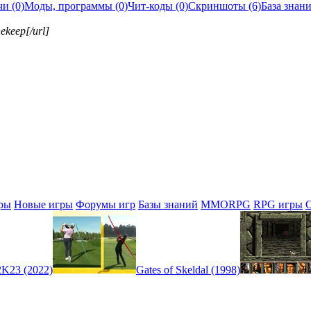
и (0)
Моды, программы (0)
Чит-коды (0)
Скриншоты (6)
База знани
ekeep[/url]
ры
Новые игры
Форумы игр
Базы знаний
MMORPG
RPG игры
K23 (2022)
Gates of Skeldal (1998)