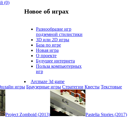
й (0)
Новое об играх
Разнообразие игр
подземной стилистики
3D или 2D игры
База по игре
Новая игра
О проекте
Будущее интернета
Польза компьютерных
игр
Arcmaze 3d game
Онлайн игры
Браузерные игры
Стратегии
Квесты
Текстовые
Project Zomboid (2013)
Pastelia Stories (2017)