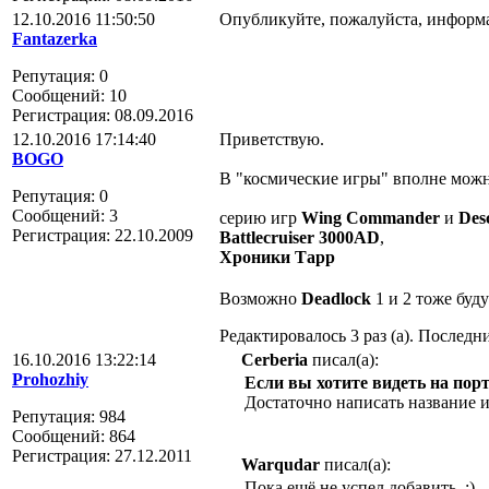
12.10.2016 11:50:50
Опубликуйте, пожалуйста, информ
Fantazerka
Репутация: 0
Сообщений: 10
Регистрация: 08.09.2016
12.10.2016 17:14:40
Приветствую.
BOGO
В "космические игры" вполне можн
Репутация: 0
Сообщений: 3
серию игр
Wing Commander
и
Des
Регистрация: 22.10.2009
Battlecruiser 3000AD
,
Хроники Тарр
Возможно
Deadlock
1 и 2 тоже буд
Редактировалось 3 раз (а). Последни
16.10.2016 13:22:14
Cerberia
писал(а):
Prohozhiy
Если вы хотите видеть на порт
Достаточно написать название иг
Репутация: 984
Сообщений: 864
Регистрация: 27.12.2011
Warqudar
писал(а):
Пока ещё не успел добавить. :)