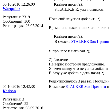
05.10.2016 12:26:00
Karlson
писал(а):
Warqudar
S.T.A.L.K.E.R. уже появился.
Репутация: 2319
Пока ещё не успел добавить. :)
Сообщений: 360
Регистрация: 26.07.2014
Времени к сожалению хватает тольк
Karlson
писал(а):
В смысле
STALKER Зов Припя
Я про него и написал. :))
Добавлено:
Не верно построил предложение.
Я имел ввиду, что не успел добавит
В базу уже добавил день назад. :)
Редактировалось 3 раз (а). Последни
05.10.2016 12:42:38
В смысле
STALKER Зов Припяти
п
Karlson
Репутация: 3
Сообщений: 25
Регистрация: 08.09.2016