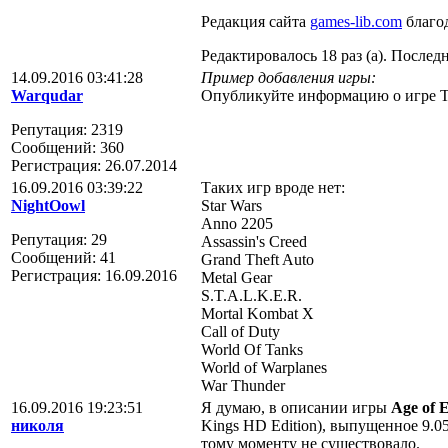
Редакция сайта
games-lib.com
благод
Редактировалось 18 раз (а). Последн
14.09.2016 03:41:28
Пример добавления игры:
Warqudar
Опубликуйте информацию о игре T
Репутация: 2319
Сообщений: 360
Регистрация: 26.07.2014
16.09.2016 03:39:22
Таких игр вроде нет:
NightOowl
Star Wars
Anno 2205
Репутация: 29
Assassin's Creed
Сообщений: 41
Grand Theft Auto
Регистрация: 16.09.2016
Metal Gear
S.T.A.L.K.E.R.
Mortal Kombat X
Call of Duty
World Of Tanks
World of Warplanes
War Thunder
16.09.2016 19:23:51
Я думаю, в описании игры
Age of E
николя
Kings HD Edition), выпущенное 9.05
тому моменту не существовало.