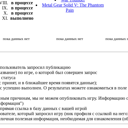
в процессе
Metal Gear Solid V: The Phantom
в процессе
Pain
в процессе
выполнено
пока данных нет
пока данных нет
пока данных 
а пользователь запросил публикацию
звание) по игре, о которой был совершен запрос
 статуса
ос принят, и в ближайшее время появятся данные);
рос успешно выполнен. О результатах можете ознакомиться в по
и иным причинам, мы не можем опубликовать игру. Информацию о
нформация")
прямая ссылка в базу данных с вашей игрой
вателе, который запросил игру (ник профиля с ссылкой на него
личная полезная информация, необходимая для ознакомления (об