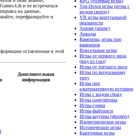
иалов и базы знаний,
RPG (Ролевые игры)
 Games-Lib
и не встречаться
Top-Down игры (игры с
Опираясь на данные,
видом сверху)
ывайте, перефразируйте и
VR игры виртуальной
реальности
Аниме (anime)
Аркады
Вампиры, игры про
вампиров
Воксельные игры
нформации оставленные в этой
Игры от первого лица
(вид из глаз)
Игры от третьего лица
Игры по визуальному
Дополнительная
типу
о
информация
Игры про
альтернативную историю
Игры с видом сбоку
Игры симуляторы
Игры-гонки
Игры-файтинги
Игры-шутеры (shooters)
Изометрические игры
Исторические игры
l
Карточные игры