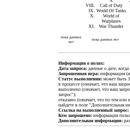
X
Call of Duty
World Of Tanks
World of
Warplanes
War Thunder
пока данных
пока данных нет
нет
Информация о полях:
Дата запроса:
данные о дате, когд
Запрошенная игра:
информация (на
Статус выполнения:
может быть 3
в процессе
(означает, что ваш запр
выполнено
(означает, что ваш зап
запрос");
отказано
(означает, что по тем ил
найдете в поле "Дополнительная и
Ссылка на выполненный запрос:
Кем запрошено:
информация пользо
Дополнительная информация:
раз