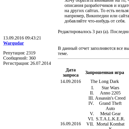
Хочу обратить внимание на то, ч
описания разработчиков и изда
на других сайтах. То есть нель
например, Википедии или сайта
добавляйте что-нибудь от себя.
Редактировалось 3 раз (а). Последни
13.09.2016 09:43:21
Warqudar
В данный отчет заполняются все в
Репутация: 2319
теме.
Сообщений: 360
Регистрация: 26.07.2014
Дата
Запрошенная игра
запроса
14.09.2016
The Long Dark
Star Wars
Anno 2205
Assassin's Creed
Grand Theft
Auto
Metal Gear
S.T.A.L.K.E.R.
16.09.2016
Mortal Kombat