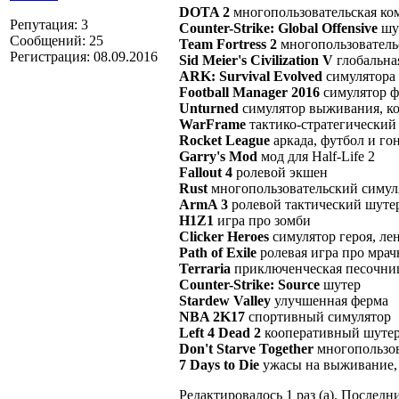
DOTA 2
многопользовательская ко
Репутация: 3
Counter-Strike: Global Offensive
шут
Сообщений: 25
Team Fortress 2
многопользователь
Регистрация: 08.09.2016
Sid Meier's Civilization V
глобальна
ARK: Survival Evolved
симулятора 
Football Manager 2016
симулятор ф
Unturned
симулятор выживания, к
WarFrame
тактико-стратегический 
Rocket League
аркада, футбол и го
Garry's Mod
мод для Half-Life 2
Fallout 4
ролевой экшен
Rust
многопользовательский симу
ArmA 3
ролевой тактический шутер
H1Z1
игра про зомби
Clicker Heroes
симулятор героя, ле
Path of Exile
ролевая игра про мра
Terraria
приключенческая песочни
Counter-Strike: Source
шутер
Stardew Valley
улучшенная ферма
NBA 2K17
спортивный симулятор
Left 4 Dead 2
кооперативный шутер
Don't Starve Together
многопользов
7 Days to Die
ужасы на выживание, 
Редактировалось 1 раз (а). Последни