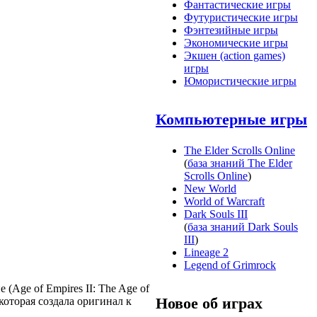
Фантастические игры
Футуристические игры
Фэнтезийные игры
Экономические игры
Экшен (action games)
игры
Юмористические игры
Компьютерные игры
The Elder Scrolls Online
(
база знаний The Elder
Scrolls Online
)
New World
World of Warcraft
Dark Souls III
(
база знаний Dark Souls
III
)
Lineage 2
Legend of Grimrock
(Age of Empires II: The Age of
Новое об играх
которая создала оригинал к