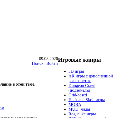
09.08.2026
Игровые жанры
Поиск
|
Войти
3D игры
AR игры с дополненной
реальностью
лание в этой теме.
Dungeon Crawl
(подземелья)
Grid-based
Hack and Slash игры
MOBA
ром
.
MUD, мады
Roguelike игры