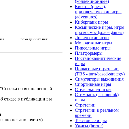
(коллекционные)
Квесты (quests),
приключенческие игры
(adventures)
Киберпанк игры
Космические игры, игры
про космос (space games)
Логические игры
нет
пока данных нет
Молодежные игры
Пиксельные игры
Платформеры
Постапокалиптические
игры
Пошаговые стратегии
(TBS - turn-based-strategy)
Симуляторы выживания
Спортивные игры
ле "Ссылка на выполненный
Стелс-экшен игры
Стимпанк (steampunk)
б отказе в публикации вы
игры
Стратегии
Стратегии в реальном
)
времени
ычно не заполняется)
Текстовые игры
Ужасы (horror)