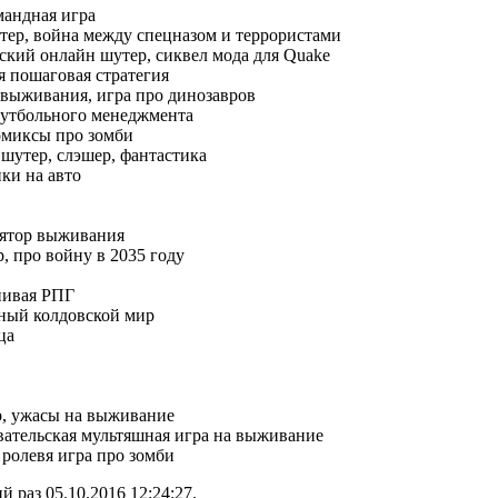
мандная игра
ер, война между спецназом и террористами
ский онлайн шутер, сиквел мода для Quake
я пошаговая стратегия
выживания, игра про динозавров
утбольного менеджмента
омиксы про зомби
шутер, слэшер, фантастика
нки на авто
лятор выживания
, про войну в 2035 году
нивая РПГ
чный колдовской мир
ца
, ужасы на выживание
ательская мультяшная игра на выживание
ролевя игра про зомби
й раз 05.10.2016 12:24:27.