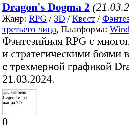
Dragon's Dogma 2
(21.03.
Жанр:
RPG
/
3D
/
Квест
/
Фэнте
третьего лица
, Платформа:
Win
Фэнтезийная RPG с много
и стратегическими боями 
с трехмерной графикой Dr
21.03.2024.
0