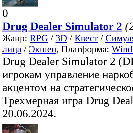
0
Drug Dealer Simulator 2
(
Жанр:
RPG
/
3D
/
Квест
/
Симул
лица
/
Экшен
, Платформа:
Wind
Drug Dealer Simulator 2 
игрокам управление нарко
акцентом на стратегическо
Трехмерная игра Drug Deal
20.06.2024.