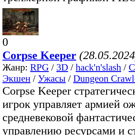
0
Corpse Keeper
(28.05.2024
Жанр:
RPG
/
3D
/
hack'n'slash
/
С
Экшен
/
Ужасы
/
Dungeon Crawl
Corpse Keeper стратегичес
игрок управляет армией о
средневековой фантастичес
управлению ресурсами и ст