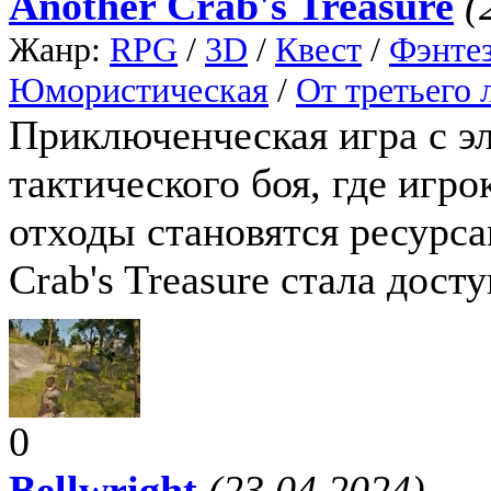
Another Crab's Treasure
(
Жанр:
RPG
/
3D
/
Квест
/
Фэнте
Юмористическая
/
От третьего 
Приключенческая игра с э
тактического боя, где игро
отходы становятся ресурса
Crab's Treasure стала дост
0
Bellwright
(23.04.2024)