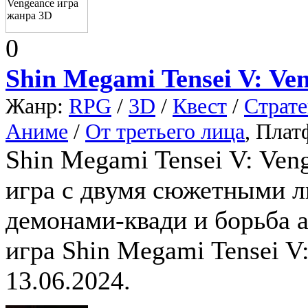
0
Shin Megami Tensei V: Ve
Жанр:
RPG
/
3D
/
Квест
/
Страте
Аниме
/
От третьего лица
, Пла
Shin Megami Tensei V: Veng
игра с двумя сюжетными л
демонами-квади и борьба а
игра Shin Megami Tensei 
13.06.2024.