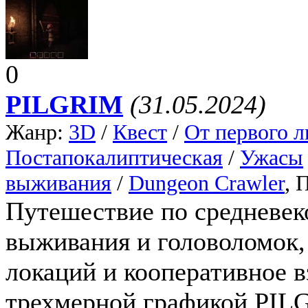
0
PILGRIM
(31.05.2024)
Жанр:
3D
/
Квест
/
От первого л
Постапокалиптическая
/
Ужасы
выживания
/
Dungeon Crawler
, 
Путешествие по средневек
выживания и головоломок,
локаций и кооперативное в
трехмерной графикой PILG