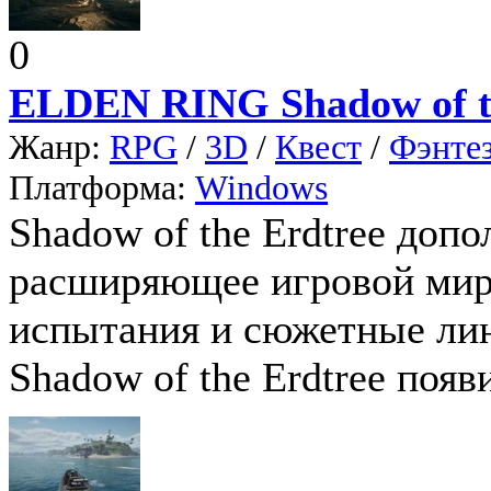
0
ELDEN RING Shadow of t
Жанр:
RPG
/
3D
/
Квест
/
Фэнте
Платформа:
Windows
Shadow of the Erdtree допо
расширяющее игровой мир
испытания и сюжетные ли
Shadow of the Erdtree появ