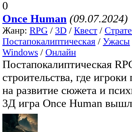
0
Once Human
(09.07.2024)
Жанр:
RPG
/
3D
/
Квест
/
Страте
Постапокалиптическая
/
Ужасы
Windows
/
Онлайн
Постапокалиптическая RP
строительства, где игрок
на развитие сюжета и псих
3Д игра Once Human вышла