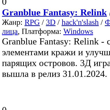
0
Granblue Fantasy: Relink
Жанр:
RPG
/
3D
/
hack'n'slash
/
Ф
лица
, Платформа:
Windows
Granblue Fantasy: Relink -
элементами кражи и улучш
парящих островов. 3Д игра
вышла в релиз 31.01.2024.
0