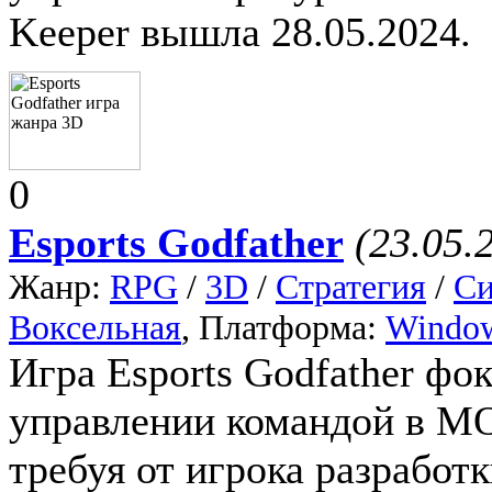
Keeper вышла 28.05.2024.
0
Esports Godfather
(23.05.
Жанр:
RPG
/
3D
/
Стратегия
/
Си
Воксельная
, Платформа:
Windo
Игра Esports Godfather фо
управлении командой в M
требуя от игрока разработ