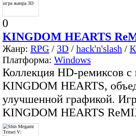
0
KINGDOM HEARTS Re
Жанр:
RPG
/
3D
/
hack'n'slash
/
К
Платформа:
Windows
Коллекция HD-ремиксов с
KINGDOM HEARTS, объеди
улучшенной графикой. Игр
KINGDOM HEARTS ReMIX п