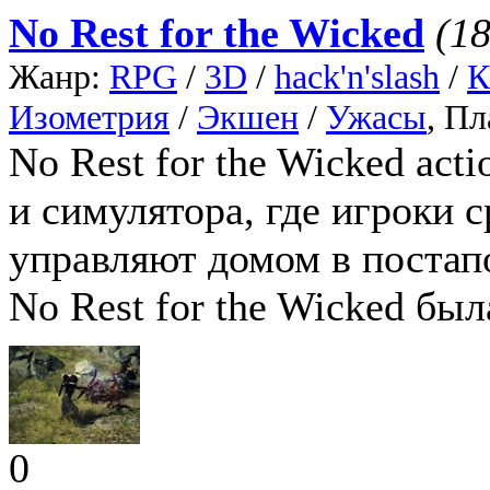
No Rest for the Wicked
(18
Жанр:
RPG
/
3D
/
hack'n'slash
/
К
Изометрия
/
Экшен
/
Ужасы
, П
No Rest for the Wicked act
и симулятора, где игроки 
управляют домом в постап
No Rest for the Wicked бы
0