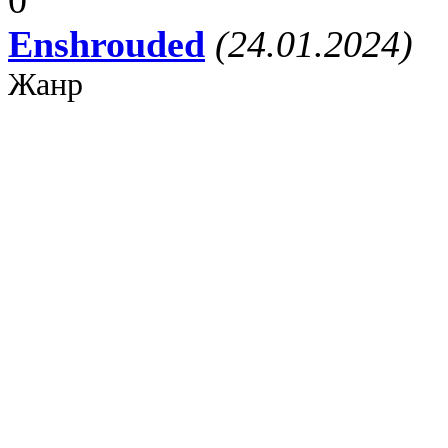
Enshrouded
(24.01.2024)
Жанр:
RPG
/
3D
/
Квест
/
Фэнте