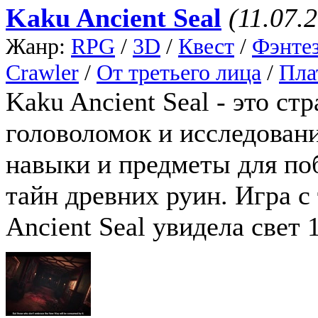
Kaku Ancient Seal
(11.07.
Жанр:
RPG
/
3D
/
Квест
/
Фэнте
Crawler
/
От третьего лица
/
Пла
Kaku Ancient Seal - это с
головоломок и исследован
навыки и предметы для по
тайн древних руин. Игра 
Ancient Seal увидела свет 