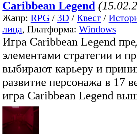
Caribbean Legend
(15.02.
Жанр:
RPG
/
3D
/
Квест
/
Истор
лица
, Платформа:
Windows
Игра Caribbean Legend пр
элементами стратегии и п
выбирают карьеру и прин
развитие персонажа в 17 в
игра Caribbean Legend выш