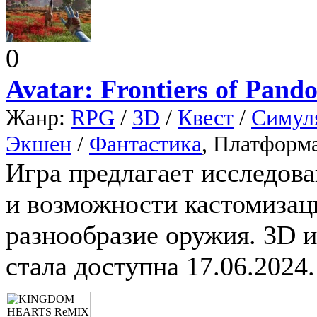
0
Avatar: Frontiers of Pand
Жанр:
RPG
/
3D
/
Квест
/
Симул
Экшен
/
Фантастика
, Платформ
Игра предлагает исследова
и возможности кастомизаци
разнообразие оружия. 3D иг
стала доступна 17.06.2024.