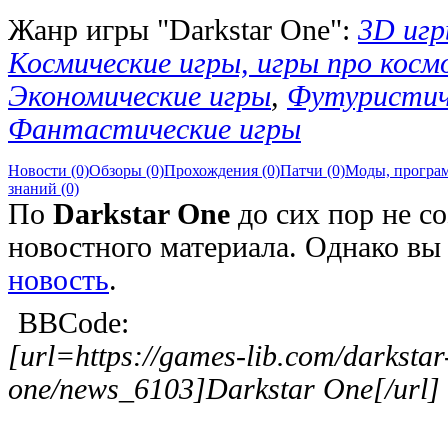
Жанр игры "Darkstar One":
3D иг
Космические игры, игры про космо
Экономические игры
,
Футуристич
Фантастические игры
Новости (0)
Обзоры (0)
Прохождения (0)
Патчи (0)
Моды, програм
знаний (0)
По
Darkstar One
до сих пор не со
новостного материала. Однако в
новость
.
BBCode:
[url=https://games-lib.com/darkstar
one/news_6103]Darkstar One[/url]