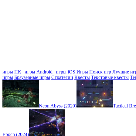
игры ПК
|
игры Android
|
игры iOS
Игры
Поиск игр
Лучшие иг
игры
Браузерные игры
Стратегии
Квесты
Текстовые квесты
Те
Neon Abyss (2020)
Tactical Br
Epoch (2024)