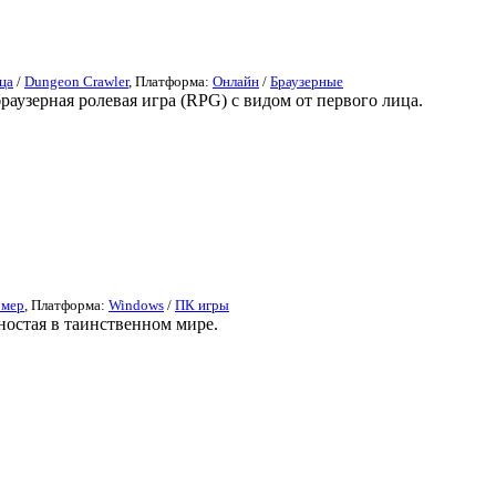
ца
/
Dungeon Crawler
, Платформа:
Онлайн
/
Браузерные
раузерная ролевая игра (RPG) с видом от первого лица.
рмер
, Платформа:
Windows
/
ПК игры
ностая в таинственном мире.