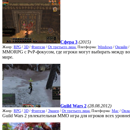
Сфера 3
(2015)
Жанр:
RPG
/
3D
/
Фэнтези
/
От третьего лица
, Платформа:
Windows
/
Онлайн
MMORPG с PvP-фокусом, где игроки могут выбирать между воин
мире.
Guild Wars 2
(28.08.2012)
Жанр:
RPG
/
3D
/
Фэнтези
/
Экшен
/
От третьего лица
, Платформа:
Mac
/
Онла
Guild Wars 2 увлекательная MMO игра для игроков всех уровне