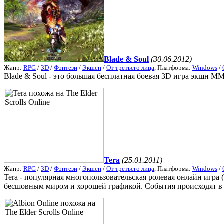
Blade & Soul
(30.06.2012)
Жанр:
RPG
/
3D
/
Фэнтези
/
Экшен
/
От третьего лица
, Платформа:
Windows
/
Blade & Soul - это большая бесплатная боевая 3D игра экшн
Tera
(25.01.2011)
Жанр:
RPG
/
3D
/
Фэнтези
/
Экшен
/
От третьего лица
, Платформа:
Windows
/
Tera - популярная многопользовательская ролевая онлайн игра
бесшовным миром и хорошей графикой. События происходят в д