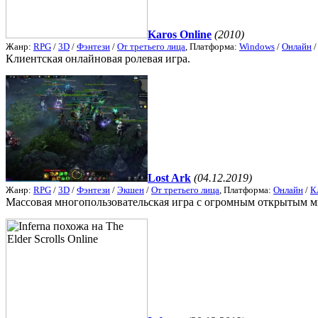
Karos Online
(2010)
Жанр:
RPG
/
3D
/
Фэнтези
/
От третьего лица
, Платформа:
Windows
/
Онлайн
Клиентская онлайновая ролевая игра.
Lost Ark
(04.12.2019)
Жанр:
RPG
/
3D
/
Фэнтези
/
Экшен
/
От третьего лица
, Платформа:
Онлайн
/
К
Массовая многопользовательская игра с огромным открытым м