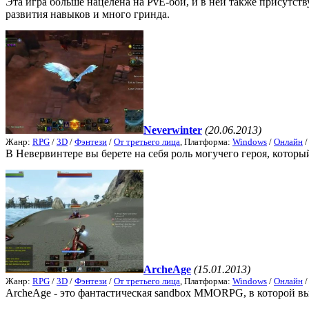
Эта игра больше нацелена на PvE-бои, и в ней также присутст
развития навыков и много гринда.
Neverwinter
(20.06.2013)
Жанр:
RPG
/
3D
/
Фэнтези
/
От третьего лица
, Платформа:
Windows
/
Онлайн
В Невервинтере вы берете на себя роль могучего героя, котор
ArcheAge
(15.01.2013)
Жанр:
RPG
/
3D
/
Фэнтези
/
От третьего лица
, Платформа:
Windows
/
Онлайн
ArcheAge - это фантастическая sandbox MMORPG, в которой вы 