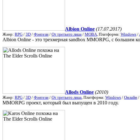
Albion Online
(17.07.2017)
Жанр:
RPG
/
3D
/
Фэнтези
/
От третьего лица
/
MOBA
, Платформа:
Windows
/
Albion Online - это трехмерная sandbox MMORPG, с большим к
Allods Online
(2010)
Жанр:
RPG
/
3D
/
Фэнтези
/
От третьего лица
, Платформа:
Windows
/
Онлайн
MMORPG проект, который был выпущен в 2010 году.