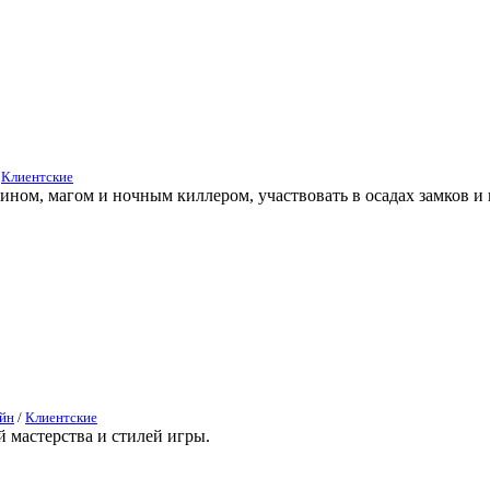
/
Клиентские
ом, магом и ночным киллером, участвовать в осадах замков и 
йн
/
Клиентские
й мастерства и стилей игры.