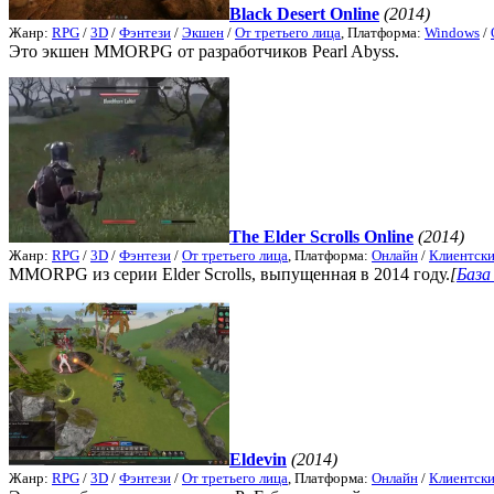
Black Desert Online
(2014)
Жанр:
RPG
/
3D
/
Фэнтези
/
Экшен
/
От третьего лица
, Платформа:
Windows
/
Это экшен MMORPG от разработчиков Pearl Abyss.
The Elder Scrolls Online
(2014)
Жанр:
RPG
/
3D
/
Фэнтези
/
От третьего лица
, Платформа:
Онлайн
/
Клиентск
MMORPG из серии Elder Scrolls, выпущенная в 2014 году.
[
База 
Eldevin
(2014)
Жанр:
RPG
/
3D
/
Фэнтези
/
От третьего лица
, Платформа:
Онлайн
/
Клиентск