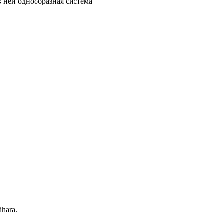
в ней однообразная система
hara.