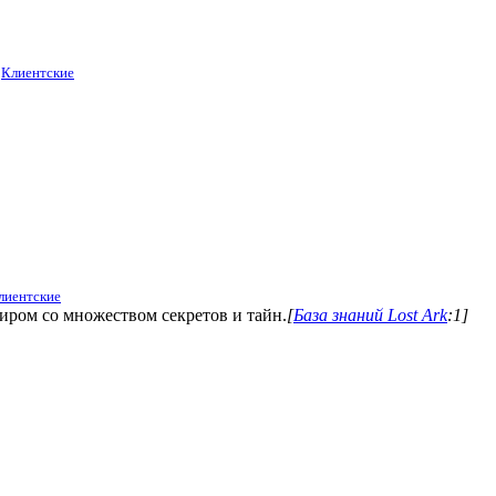
/
Клиентские
лиентские
иром со множеством секретов и тайн.
[
База знаний Lost Ark
:1]