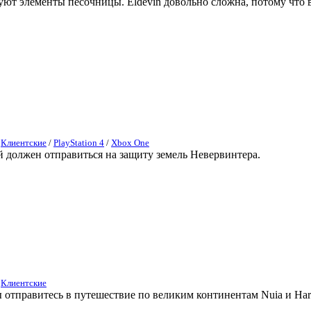
вуют элементы песочницы. Eldevin довольно сложна, потому что 
/
Клиентские
/
PlayStation 4
/
Xbox One
ый должен отправиться на защиту земель Невервинтера.
/
Клиентские
отправитесь в путешествие по великим континентам Nuia и Hari