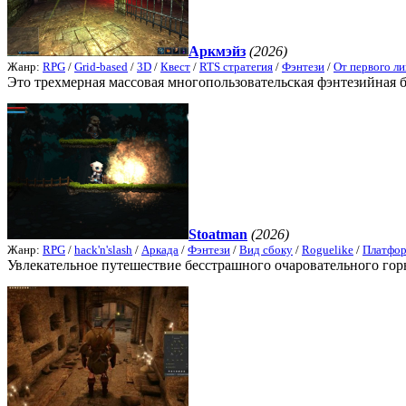
Аркмэйз
(2026)
Жанр:
RPG
/
Grid-based
/
3D
/
Квест
/
RTS стратегия
/
Фэнтези
/
От первого ли
Это трехмерная массовая многопользовательская фэнтезийная б
Stoatman
(2026)
Жанр:
RPG
/
hack'n'slash
/
Аркада
/
Фэнтези
/
Вид сбоку
/
Roguelike
/
Платфо
Увлекательное путешествие бесстрашного очаровательного гор