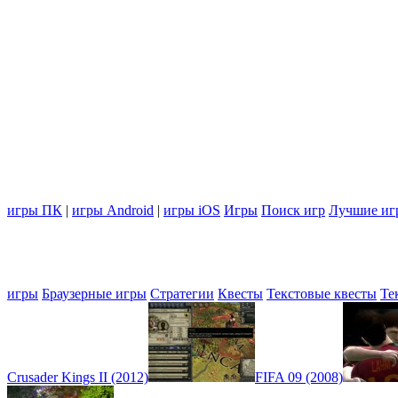
игры ПК
|
игры Android
|
игры iOS
Игры
Поиск игр
Лучшие иг
игры
Браузерные игры
Стратегии
Квесты
Текстовые квесты
Те
Crusader Kings II (2012)
FIFA 09 (2008)