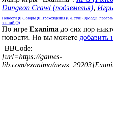
Dungeon Crawl (подземелья)
,
Игры
Новости (0)
Обзоры (0)
Прохождения (0)
Патчи (0)
Моды, програм
знаний (0)
По игре
Exanima
до сих пор никт
новости. Но вы можете
добавить 
BBCode:
[url=https://games-
lib.com/exanima/news_29203]Exani