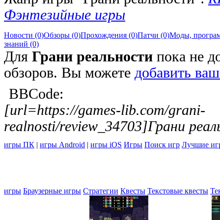
Фэнтезийные игры
Новости (0)
Обзоры (0)
Прохождения (0)
Патчи (0)
Моды, програм
знаний (0)
Для
Грани реальности
пока не д
обзоров. Вы можете
добавить ваш
BBCode:
[url=https://games-lib.com/grani-
realnosti/review_34703]Грани реал
игры ПК
|
игры Android
|
игры iOS
Игры
Поиск игр
Лучшие иг
игры
Браузерные игры
Стратегии
Квесты
Текстовые квесты
Те