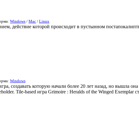
форма:
Windows
/
Mac
/
Linux
ием, действие которой происходит в пустынном постапокалипти
форма:
Windows
и игра, создавать которую начали более 20 лет назад, но вышла он
older. Tile-based игра Grimoire : Heralds of the Winged Exemplar с