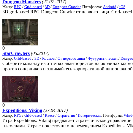
Dungeon Monsters
(21.07.2017)
Жанр:
RPG
/
Grid-based
/
3D
/
Dungeon Crawler
, Платформа:
Android
/
iOS
3D grid-based RPG Dungeon Crawler от первого лица. Grid-based
0
StarCrawlers
(05.2017)
Жанр:
Grid-based
/
3D
/
Космос
/
От первого лица
/
Футуристическая
/
Dungeo
Соберите команду из отпетых авантюристов на окраинах космос
против соперников и занимайтесь корпоративной шпионажной дея
0
Expeditions: Viking
(27.04.2017)
Жанр:
RPG
/
Grid-based
/
Квест
/
Стратегия
/
Историческая
, Платформа:
Wind
Игра Expeditions: Viking предлагает стратегическое управлен
племенами. Игра с поклеточным перемещением Expeditions: Viki