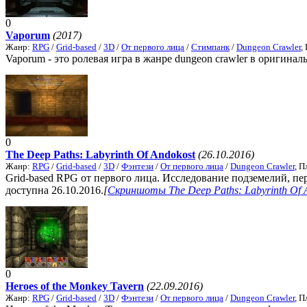
0
Vaporum
(2017)
Жанр:
RPG
/
Grid-based
/
3D
/
От первого лица
/
Стимпанк
/
Dungeon Crawler
,
Vaporum - это ролевая игра в жанре dungeon crawler в оригинал
0
The Deep Paths: Labyrinth Of Andokost
(26.10.2016)
Жанр:
RPG
/
Grid-based
/
3D
/
Фэнтези
/
От первого лица
/
Dungeon Crawler
, 
Grid-based RPG от первого лица. Исследование подземелий, пер
доступна 26.10.2016.
[
Скриншоты The Deep Paths: Labyrinth Of 
0
Heroes of the Monkey Tavern
(22.09.2016)
Жанр:
RPG
/
Grid-based
/
3D
/
Фэнтези
/
От первого лица
/
Dungeon Crawler
, 