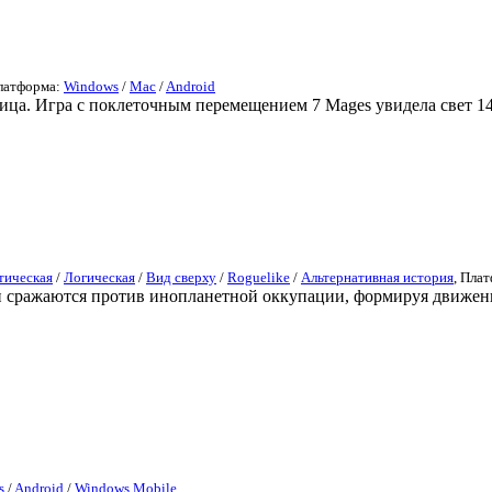
Платформа:
Windows
/
Mac
/
Android
лица. Игра с поклеточным перемещением 7 Mages увидела свет 14
тическая
/
Логическая
/
Вид сверху
/
Roguelike
/
Альтернативная история
, Пла
ки сражаются против инопланетной оккупации, формируя движен
s
/
Android
/
Windows Mobile