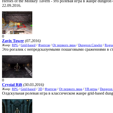
Heroes of the Monkey Tavern - это ролевая игра в жанре dungeo
22.09.2016.
0
Zavix Tower
(07.2016)
Жанр:
RPG
/
Grid-based
/
Фэнтези
/
От первого лица
/
Dungeon Crawler
/
Rogue
Это рогалик с непредсказуемыми пошаговыми сражениями в ст
0
Crystal Rift
(30.03.2016)
Жанр:
RPG
/
Grid-based
/
3D
/
Фэнтези
/
От первого лица
/
VR-игры
/
Dungeon 
Олдскульная ролевая игра в классическом жанре grid-based dungeo