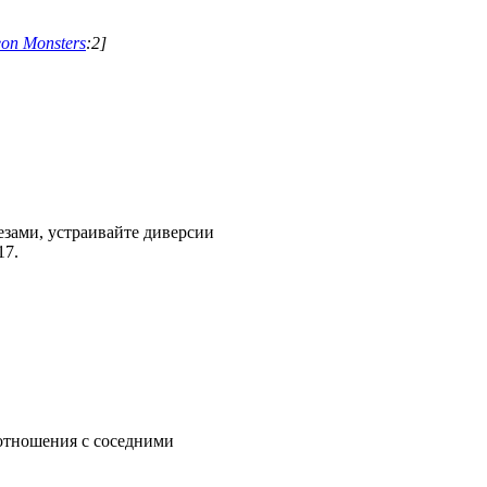
n Monsters
:2]
езами, устраивайте диверсии
17.
 отношения с соседними