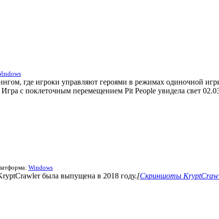
Windows
тингом, где игроки управляют героями в режимах одиночной игры
Игра с поклеточным перемещением Pit People увидела свет 02.03
Платформа:
Windows
 KryptCrawler была выпущена в 2018 году.
[
Скриншоты KryptCrawl