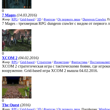
0
7 Mages
(14.03.2016)
Жанр:
RPG
/
Grid-based
/
3D
/
Фэнтези
/
От первого лица
/
Dungeon Crawler
, 
7 Mages - трехмерная RPG dungeon crawler с видом от первого 
0
XCOM 2
(04.02.2016)
Жанр:
RPG
/
Grid-based
/
Стратегия
/
Изометрия
/
Фантастика
/
Постапокалип
XCOM 2 стратегическая игра с тактическими боями, где игро
вооружение. Grid-based игра XCOM 2 вышла 04.02.2016.
0
The Quest
(2016)
Жанр:
RPG
/
Grid-based
/
3D
/
Фэнтези
/
От первого лица
, Платформа:
Window