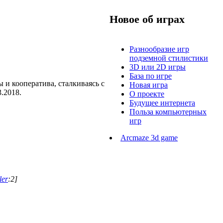
Новое об играх
Разнообразие игр
подземной стилистики
3D или 2D игры
База по игре
 и кооператива, сталкиваясь с
Новая игра
.2018.
О проекте
Будущее интернета
Польза компьютерных
игр
Arcmaze 3d game
er
:2]