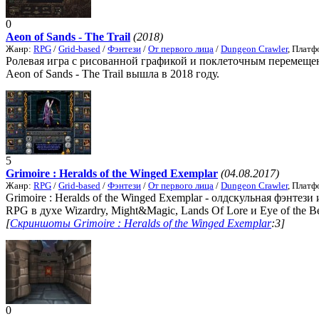
0
Aeon of Sands - The Trail
(2018)
Жанр:
RPG
/
Grid-based
/
Фэнтези
/
От первого лица
/
Dungeon Crawler
, Плат
Ролевая игра с рисованной графикой и поклеточным перемещен
Aeon of Sands - The Trail вышла в 2018 году.
5
Grimoire : Heralds of the Winged Exemplar
(04.08.2017)
Жанр:
RPG
/
Grid-based
/
Фэнтези
/
От первого лица
/
Dungeon Crawler
, Плат
Grimoire : Heralds of the Winged Exemplar - олдскульная фэнтез
RPG в духе Wizardry, Might&Magic, Lands Of Lore и Eye of the Beh
[
Скриншоты Grimoire : Heralds of the Winged Exemplar
:3]
0