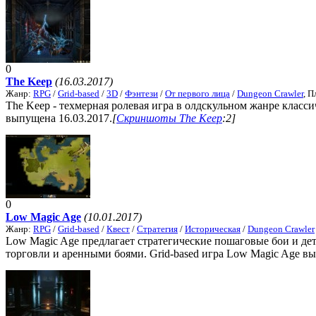
0
The Keep
(16.03.2017)
Жанр:
RPG
/
Grid-based
/
3D
/
Фэнтези
/
От первого лица
/
Dungeon Crawler
, 
The Keep - техмерная ролевая игра в олдскульном жанре класси
выпущена 16.03.2017.
[
Скриншоты The Keep
:2]
0
Low Magic Age
(10.01.2017)
Жанр:
RPG
/
Grid-based
/
Квест
/
Стратегия
/
Историческая
/
Dungeon Crawler
Low Magic Age предлагает стратегические пошаговые бои и де
торговли и аренными боями. Grid-based игра Low Magic Age вы