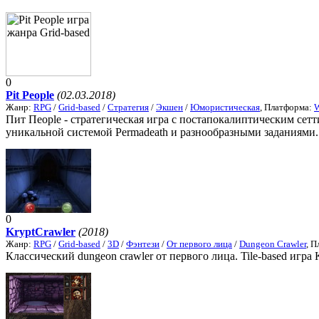
0
Pit People
(02.03.2018)
Жанр:
RPG
/
Grid-based
/
Стратегия
/
Экшен
/
Юмористическая
, Платформа:
Пит Пeople - стратегическая игра с постапокалиптическим сет
уникальной системой Permadeath и разнообразными заданиями. 
0
KryptCrawler
(2018)
Жанр:
RPG
/
Grid-based
/
3D
/
Фэнтези
/
От первого лица
/
Dungeon Crawler
, 
Классический dungeon crawler от первого лица. Tile-based игра