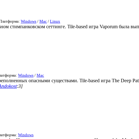
 Платформа:
Windows
/
Mac
/
Linux
ьном стимпанковском сеттинге. Tile-based игра Vaporum была вып
Платформа:
Windows
/
Mac
еполненных опасными существами. Tile-based игра The Deep Paths
Andokost
:3]
Платформа:
Windows