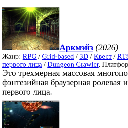
Аркмэйз
(2026)
Жанр:
RPG
/
Grid-based
/
3D
/
Квест
/
RTS
первого лица
/
Dungeon Crawler
, Платфо
Это трехмерная массовая многопо
фэнтезийная браузерная ролевая и
первого лица.