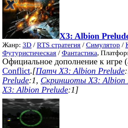
X3: Albion Prelud
Жанр:
3D
/
RTS стратегия
/
Симулятор
/
Футуристическая
/
Фантастика
, Платфо
Официальное дополнение к игре 
Conflict
.
[
Патч X3: Albion Prelude
Prelude
:1,
Скриншоты X3: Albion 
X3: Albion Prelude
:1]