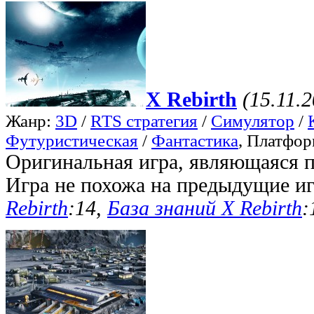
X Rebirth
(15.11.
Жанр:
3D
/
RTS стратегия
/
Симулятор
/
Футуристическая
/
Фантастика
, Платфо
Оригинальная игра, являющаяся 
Игра не похожа на предыдущие и
Rebirth
:14,
База знаний X Rebirth
: