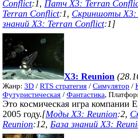
Conflict
:1,
Патч X3: Terran Conflic
Terran Conflict
:1,
Скриншоты X3: T
знаний X3: Terran Conflict
:1]
X3: Reunion
(28.1
Жанр:
3D
/
RTS стратегия
/
Симулятор
/
Футуристическая
/
Фантастика
, Платфо
Это космическая игра компании E
2005 году.
[
Моды X3: Reunion
:2,
С
Reunion
:12,
База знаний X3: Reun