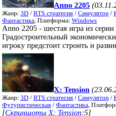
Anno 2205
(03.11.
Жанр:
3D
/
RTS стратегия
/
Симулятор
/
Фантастика
, Платформа:
Windows
Anno 2205 - шестая игра из серии
Градостроительный экономически
игроку предстоит строить и развив
X: Tension
(23.06.
Жанр:
3D
/
RTS стратегия
/
Симулятор
/
Футуристическая
/
Фантастика
, Платфо
[
Скриншоты X: Tension
:5]