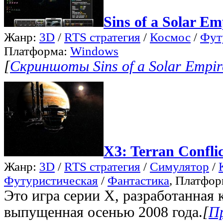
Sins of a Solar Em
Жанр:
3D
/
RTS стратегия
/
Космос
/
Фут
Платформа:
Windows
[
Скриншоты Sins of a Solar Empir
X3: Terran Conflic
Жанр:
3D
/
RTS стратегия
/
Симулятор
/
Футуристическая
/
Фантастика
, Платфо
Это игра серии X, разработанная 
выпущенная осенью 2008 года.
[
Пр