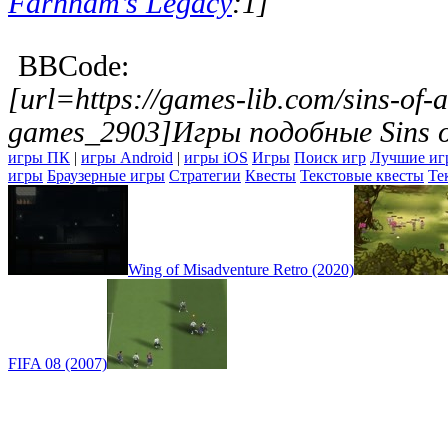
Farnham’s Legacy
:1]
BBCode:
[url=https://games-lib.com/sins-of-a
games_2903]Игры подобные Sins of
игры ПК
|
игры Android
|
игры iOS
Игры
Поиск игр
Лучшие иг
игры
Браузерные игры
Стратегии
Квесты
Текстовые квесты
Те
Wing of Misadventure Retro (2020)
FIFA 08 (2007)