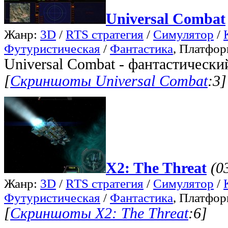
Universal Combat
Жанр:
3D
/
RTS стратегия
/
Симулятор
/
Футуристическая
/
Фантастика
, Платфо
Universal Combat - фантастически
[
Скриншоты Universal Combat
:3]
X2: The Threat
(0
Жанр:
3D
/
RTS стратегия
/
Симулятор
/
Футуристическая
/
Фантастика
, Платфо
[
Скриншоты X2: The Threat
:6]