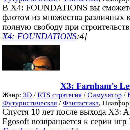
В X4: FOUNDATIONS вы сможете
флотом из множества различных к
полную свободу при строительств
X4: FOUNDATIONS
:4]
X3: Farnham’s Le
Жанр:
3D
/
RTS стратегия
/
Симулятор
/
Футуристическая
/
Фантастика
, Платфо
Спустя 10 лет после выхода X3: A
Egosoft возвращается к серии игр