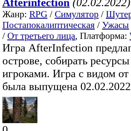
Afterinfection
(02.02.2022)
Жанр:
RPG
/
Симулятор
/
Шуте
Постапокалиптическая
/
Ужасы
/
От третьего лица
, Платформа:
Игра AfterInfection предл
острове, собирать ресурсы
игроками. Игра с видом от 
была выпущена 02.02.2022
0