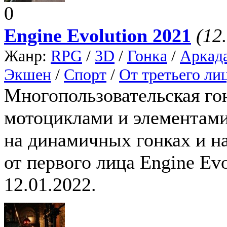
0
Engine Evolution 2021
(12
Жанр:
RPG
/
3D
/
Гонка
/
Аркад
Экшен
/
Спорт
/
От третьего ли
Многопользовательская го
мотоциклами и элемента
на динамичных гонках и на
от первого лица Engine Ev
12.01.2022.