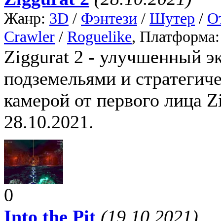
Жанр:
3D
/
Фэнтези
/
Шутер
/
О
Crawler
/
Roguelike
, Платформа
Ziggurat 2 - улучшенный 
подземельями и стратегич
камерой от первого лица Zi
28.10.2021.
0
Into the Pit
(19.10.2021)