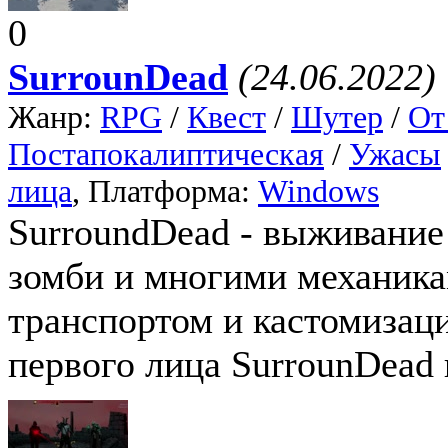
0
SurrounDead
(24.06.2022)
Жанр:
RPG
/
Квест
/
Шутер
/
От
Постапокалиптическая
/
Ужасы
лица
, Платформа:
Windows
SurroundDead - выживание
зомби и многими механика
транспортом и кастомизаци
первого лица SurrounDead 