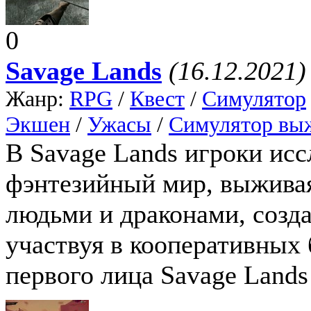
0
Savage Lands
(16.12.2021)
Жанр:
RPG
/
Квест
/
Симулятор
Экшен
/
Ужасы
/
Симулятор вы
В Savage Lands игроки ис
фэнтезийный мир, выжива
людьми и драконами, созд
участвуя в кооперативных 
первого лица Savage Lands 