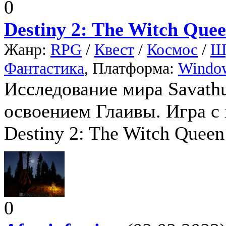
0
Destiny 2: The Witch Que
Жанр:
RPG
/
Квест
/
Космос
/
Ш
Фантастика
, Платформа:
Windo
Исследование мира Savathu
освоением Глаивы. Игра с 
Destiny 2: The Witch Quee
0