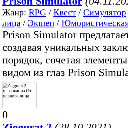
Prison Simulator
(04.11.20
Жанр:
RPG
/
Квест
/
Симулятор
лица
/
Экшен
/
Юмористическа
Prison Simulator предлага
создавая уникальных закл
порядок, сочетая элементы
видом из глаз Prison Simul
0
Ziggurat 2
(28.10.2021)