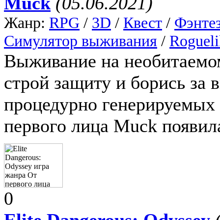
Muck
(05.06.2021)
Жанр:
RPG
/
3D
/
Квест
/
Фэнте
Симулятор выживания
/
Rogueli
Выживание на необитаемом
строй защиту и борись за 
процедурно генерируемых 
первого лица Muck появила
0
Elite Dangerous: Odyssey