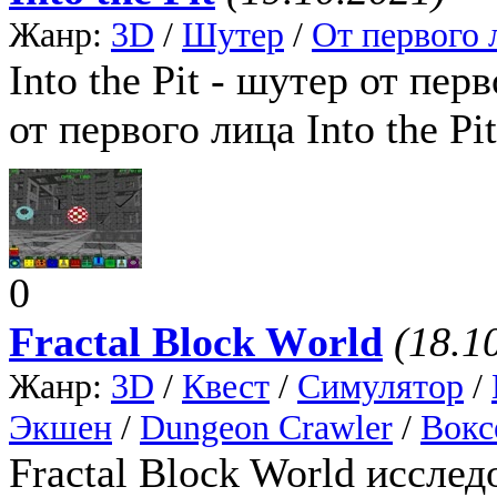
Жанр:
3D
/
Шутер
/
От первого 
Into the Pit - шутер от пе
от первого лица Into the Pi
0
Fractal Block World
(18.1
Жанр:
3D
/
Квест
/
Симулятор
/
Экшен
/
Dungeon Crawler
/
Вокс
Fractal Block World иссле