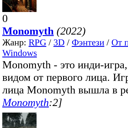
0
Monomyth
(2022)
Жанр:
RPG
/
3D
/
Фэнтези
/
От 
Windows
Monomyth - это инди-игра,
видом от первого лица. Иг
лица Monomyth вышла в рел
Monomyth
:2]