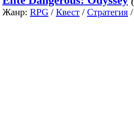
Жанр:
RPG
/
Квест
/
Стратегия
первого лица
/
Экшен
/
Фантаст