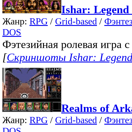
Ishar: Legend 
Жанр:
RPG
/
Grid-based
/
Фэнте
DOS
Фэтезийная ролевая игра с
[
Скриншоты Ishar: Legend o
Realms of Arka
Жанр:
RPG
/
Grid-based
/
Фэнте
DOS