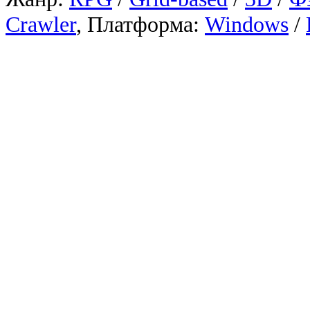
Crawler
, Платформа:
Windows
/
Японская ролевая игра от п
создателя игры "Wizardry 
Legend of Gr
Жанр:
RPG
/