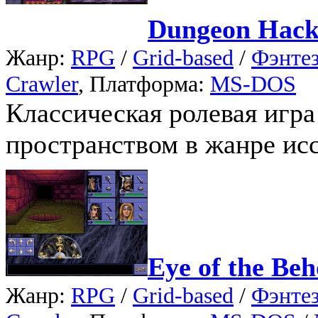
Dungeon Hac
Жанр:
RPG
/
Grid-based
/
Фэнте
Crawler
, Платформа:
MS-DOS
Классическая ролевая игр
пространством в жанре ис
Eye of the Beh
Жанр:
RPG
/
Grid-based
/
Фэнте