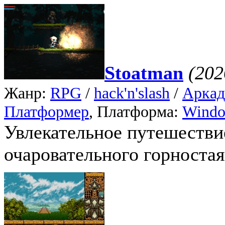
Stoatman
(202
Жанр:
RPG
/
hack'n'slash
/
Аркад
Платформер
, Платформа:
Wind
Увлекательное путешестви
очаровательного горностая