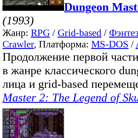
Dungeon Maste
(1993)
Жанр:
RPG
/
Grid-based
/
Фэнте
Crawler
, Платформа:
MS-DOS
/
Продолжение первой части
в жанре классического dun
лица и grid-based перемещ
Master 2: The Legend of Sku