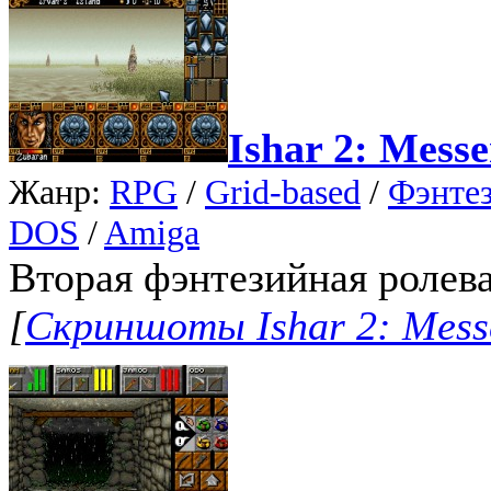
Ishar 2: Mess
Жанр:
RPG
/
Grid-based
/
Фэнте
DOS
/
Amiga
Вторая фэнтезийная ролевая
[
Скриншоты Ishar 2: Mess