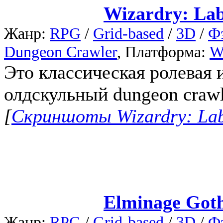
Wizardry: Lab
Жанр:
RPG
/
Grid-based
/
3D
/
Ф
Dungeon Crawler
, Платформа:
W
Это классическая ролевая 
олдскульный dungeon crawl
[
Скриншоты Wizardry: Laby
Elminage Goth
Жанр:
RPG
/
Grid-based
/
3D
/
Ф