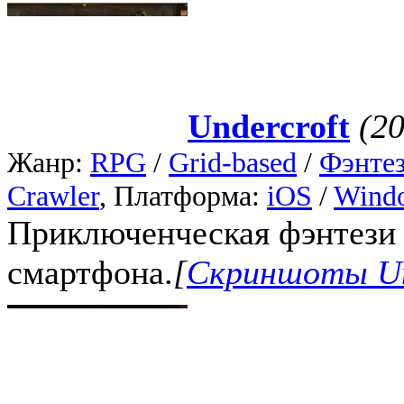
Undercroft
(2
Жанр:
RPG
/
Grid-based
/
Фэнте
Crawler
, Платформа:
iOS
/
Wind
Приключенческая фэнтези 
смартфона.
[
Скриншоты Un