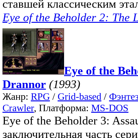
ставшей классическим этал
Eye of the Beholder 2: The
Eye of the Beh
Drannor
(1993)
Жанр:
RPG
/
Grid-based
/
Фэнте
Crawler
, Платформа:
MS-DOS
Eye of the Beholder 3: Assa
заключительная часть серии