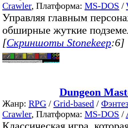
Crawler
, Платформа:
MS-DOS
/
Управляя главным персона
обширные жуткие подземе
[
Скриншоты Stonekeep
:6]
Dungeon Mast
Жанр:
RPG
/
Grid-based
/
Фэнте
Crawler
, Платформа:
MS-DOS
/
Классическая игра, которая