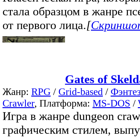
стала образцом в жанре пс
от первого лица.
[
Скриншот
Gates of Skeld
Жанр:
RPG
/
Grid-based
/
Фэнте
Crawler
, Платформа:
MS-DOS
/
Игра в жанре dungeon cra
графическим стилем, выпу