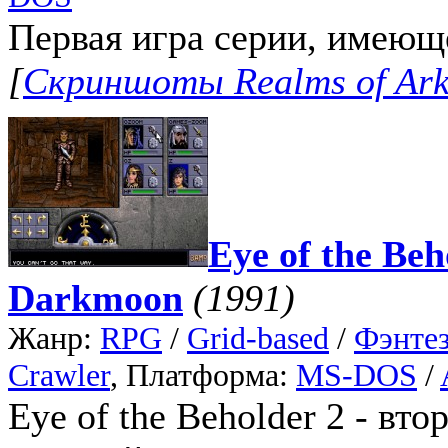
Первая игра серии, имеющ
[
Скриншоты Realms of Arka
Eye of the Beh
Darkmoon
(1991)
Жанр:
RPG
/
Grid-based
/
Фэнте
Crawler
, Платформа:
MS-DOS
/
Eye of the Beholder 2 - вт