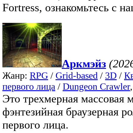
Fortress, ознакомьтесь с н
Аркмэйз
(202
Жанр:
RPG
/
Grid-based
/
3D
/
К
первого лица
/
Dungeon Crawler
Это трехмерная массовая 
фэнтезийная браузерная ро
первого лица.