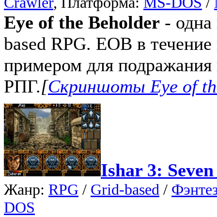
Crawler
, Платформа:
MS-DOS
/
Eye of the Beholder
- одна
based RPG. EOB в течение 
примером для подражания 
РПГ.
[
Скриншоты Eye of th
Ishar 3: Seven
Жанр:
RPG
/
Grid-based
/
Фэнте
DOS