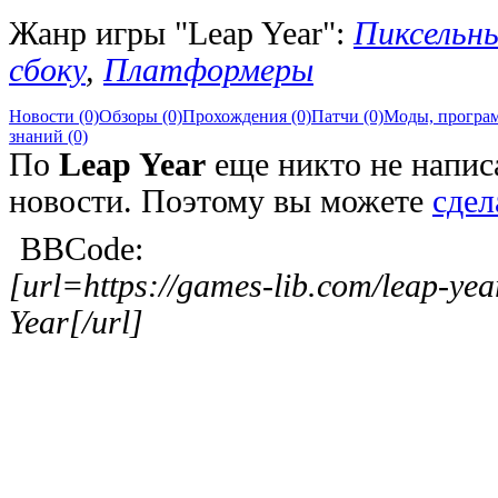
Жанр игры "Leap Year":
Пиксельн
сбоку
,
Платформеры
Новости (0)
Обзоры (0)
Прохождения (0)
Патчи (0)
Моды, програм
знаний (0)
По
Leap Year
еще никто не написа
новости. Поэтому вы можете
сдел
BBCode:
[url=https://games-lib.com/leap-y
Year[/url]