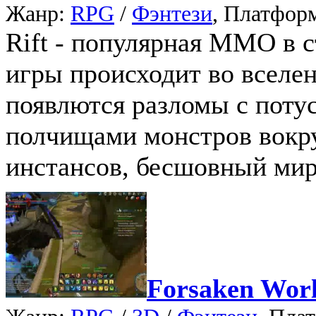
Жанр:
RPG
/
Фэнтези
, Платфор
Rift - популярная MMO в с
игры происходит во вселен
появлются разломы с поту
полчищами монстров вокру
инстансов, бесшовный мир
Forsaken Wor