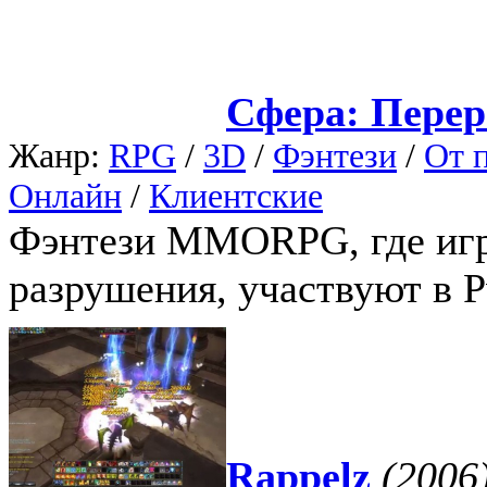
Сфера: Пере
Жанр:
RPG
/
3D
/
Фэнтези
/
От 
Онлайн
/
Клиентские
Фэнтези MMORPG, где игр
разрушения, участвуют в 
Rappelz
(2006