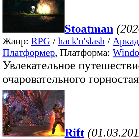
Stoatman
(202
Жанр:
RPG
/
hack'n'slash
/
Аркад
Платформер
, Платформа:
Wind
Увлекательное путешестви
очаровательного горностая
Rift
(01.03.201