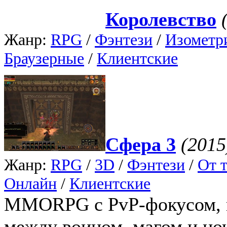
Королевство
Жанр:
RPG
/
Фэнтези
/
Изометр
Браузерные
/
Клиентские
Сфера 3
(2015
Жанр:
RPG
/
3D
/
Фэнтези
/
От т
Онлайн
/
Клиентские
MMORPG с PvP-фокусом, г
между воином, магом и но