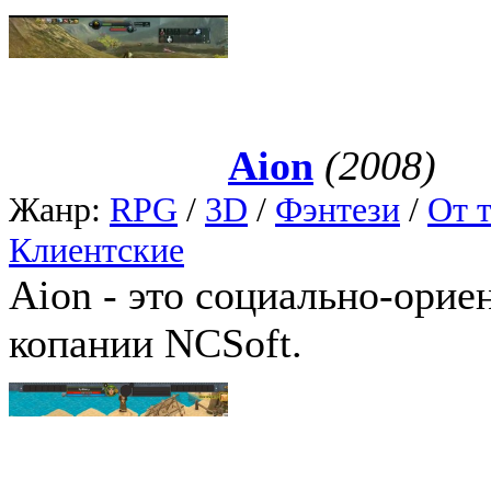
Aion
(2008)
Жанр:
RPG
/
3D
/
Фэнтези
/
От т
Клиентские
Aion - это социально-орие
копании NCSoft.