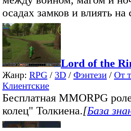
осадах замков и влиять на
Lord of the Ri
Жанр:
RPG
/
3D
/
Фэнтези
/
От т
Клиентские
Бесплатная MMORPG ролев
колец" Толкиена.
[
База знан