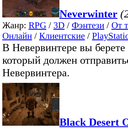
Neverwinter
(
Жанр:
RPG
/
3D
/
Фэнтези
/
От т
Онлайн
/
Клиентские
/
PlayStati
В Невервинтере вы берете 
который должен отправить
Невервинтера.
Black Desert 