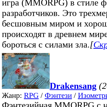
игра (MMORPG) в стиле фэ
разработчиков. Это трехм
бесшовным миром и хорош
происходят в древнем мире
бороться с силами зла.
[
Ск
Drakensang
(2
Жанр:
RPG
/
Фэнтези
/
Изометр
Фэнтезийная MMORPG с н