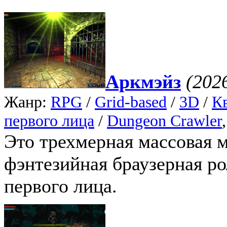
Аркмэйз
(202
Жанр:
RPG
/
Grid-based
/
3D
/
К
первого лица
/
Dungeon Crawler
Это трехмерная массовая 
фэнтезийная браузерная ро
первого лица.