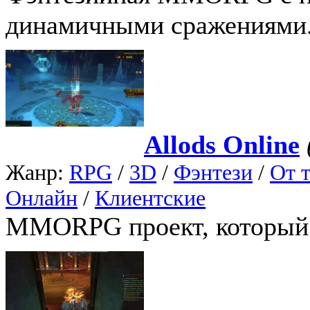
динамичными сражениями
Allods Online
Жанр:
RPG
/
3D
/
Фэнтези
/
От т
Онлайн
/
Клиентские
MMORPG проект, который 