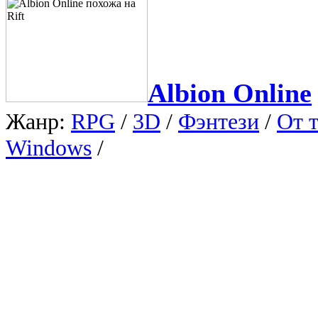
Albion Online
Жанр:
RPG
/
3D
/
Фэнтези
/
От т
Windows
/
Android
/
Онлайн
/
Кл
Albion Online - это трех
большим количеством степ