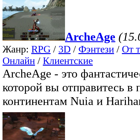
ArcheAge
(15.
Жанр:
RPG
/
3D
/
Фэнтези
/
От т
Онлайн
/
Клиентские
ArcheAge - это фантастич
которой вы отправитесь в
континентам Nuia и Hariha