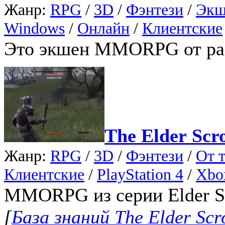
Жанр:
RPG
/
3D
/
Фэнтези
/
Экш
Windows
/
Онлайн
/
Клиентские
Это экшен MMORPG от разр
The Elder Scro
Жанр:
RPG
/
3D
/
Фэнтези
/
От т
Клиентские
/
PlayStation 4
/
Xbo
MMORPG из серии Elder Scr
[
База знаний The Elder Scro