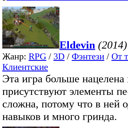
Eldevin
(2014)
Жанр:
RPG
/
3D
/
Фэнтези
/
От т
Клиентские
Эта игра больше нацелена 
присутствуют элементы пе
сложна, потому что в ней 
навыков и много гринда.