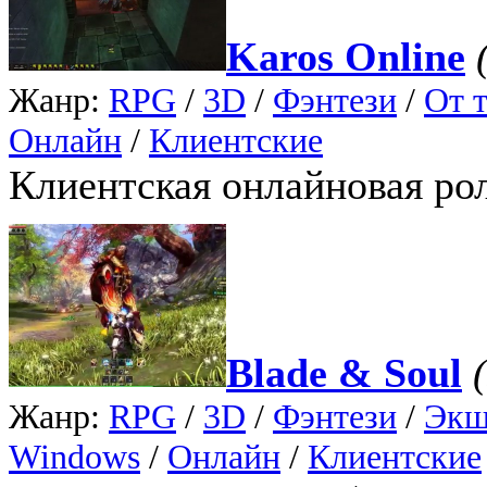
Karos Online
Жанр:
RPG
/
3D
/
Фэнтези
/
От т
Онлайн
/
Клиентские
Клиентская онлайновая рол
Blade & Soul
Жанр:
RPG
/
3D
/
Фэнтези
/
Экш
Windows
/
Онлайн
/
Клиентские