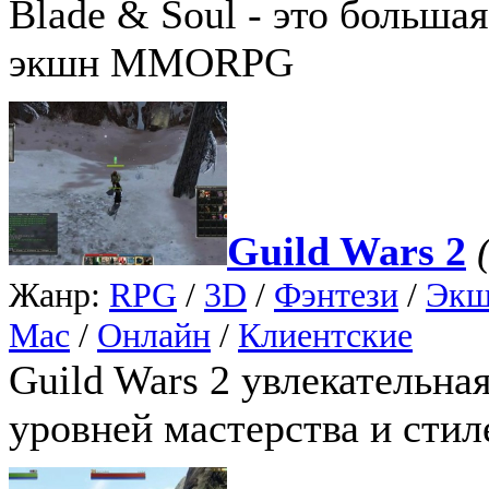
Blade & Soul - это больша
экшн MMORPG
Guild Wars 2
Жанр:
RPG
/
3D
/
Фэнтези
/
Экш
Mac
/
Онлайн
/
Клиентские
Guild Wars 2 увлекательна
уровней мастерства и стил