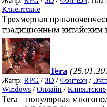
Жанр:
RPG
/
3D
/
Фэнтези
, Пла
Клиентские
Трехмерная приключенчес
традиционным китайским 
Tera
(25.01.20
Жанр:
RPG
/
3D
/
Фэнтези
/
Экш
Windows
/
Онлайн
/
Клиентские
Tera - популярная многопо