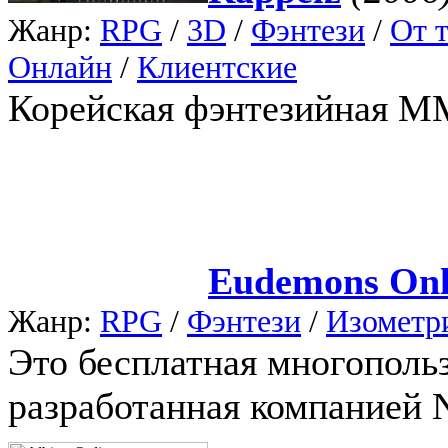
Жанр:
RPG
/
3D
/
Фэнтези
/
От т
Онлайн
/
Клиентские
Корейская фэнтезийная M
Eudemons Onl
Жанр:
RPG
/
Фэнтези
/
Изометр
Это бесплатная многопольз
разработанная компанией 