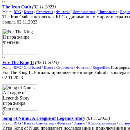
0
The Iron Oath
(02.11.2023)
Жанр:
RPG
/
Квест
/
Стратегия
/
Фэнтези
/
Историческая
/
Пиксельная
/
Rogue
The Iron Oath: тактическая RPG с динамичным миром и страте
вышла 02.11.2023.
0
For The King II
(02.11.2023)
Жанр:
RPG
/
Grid-based
/
Квест
/
Стратегия
/
Фэнтези
/
Roguelike
, Платформа
For The King II: Рогалик-приключение в мире Fahrul с коопера
02.11.2023.
0
Song of Nunu: A League of Legends Story
(01.11.2023)
Жанр:
RPG
/
Квест
/
Симулятор
/
Фэнтези
/
Экшен
/
Юмористическая
/
Логич
Игра Song of Nunu предлагает исследование и приключения в 