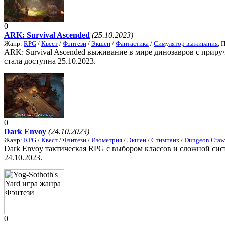
0
ARK: Survival Ascended
(25.10.2023)
Жанр:
RPG
/
Квест
/
Фэнтези
/
Экшен
/
Фантастика
/
Симулятор выживания
, 
ARK: Survival Ascended выживание в мире динозавров с прируч
стала доступна 25.10.2023.
0
Dark Envoy
(24.10.2023)
Жанр:
RPG
/
Квест
/
Фэнтези
/
Изометрия
/
Экшен
/
Стимпанк
/
Dungeon Craw
Dark Envoy тактическая RPG с выбором классов и сложной сис
24.10.2023.
0