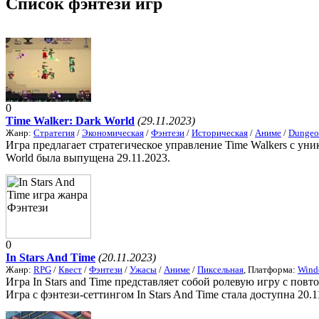
Список фэнтези игр
0
Time Walker: Dark World
(29.11.2023)
Жанр:
Стратегия
/
Экономическая
/
Фэнтези
/
Историческая
/
Аниме
/
Dungeo
Игра предлагает стратегическое управление Time Walkers с уни
World была выпущена 29.11.2023.
0
In Stars And Time
(20.11.2023)
Жанр:
RPG
/
Квест
/
Фэнтези
/
Ужасы
/
Аниме
/
Пиксельная
, Платформа:
Wind
Игра In Stars and Time представляет собой ролевую игру с по
Игра с фэнтези-сеттингом In Stars And Time стала доступна 20.1