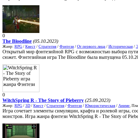
0
The Bloodline
(05.10.2023)
Жанр:
RPG
/
Квест
/
Стратегия
/
Фэнтези
/
От первого лица
/
Историческая
/
Открытый мир фэнтезийной RPG с возможностью выбора пути ра
сюжет. Фэнтезийная игра The Bloodline была выпущена 05.10.2
0
WitchSpring R - The Story of Pieberry
(25.09.2023)
Жанр:
RPG
/
3D
/
Квест
/
Стратегия
/
Фэнтези
/
Юмористическая
/
Аниме
, Пл
Игра сочетает элементы симуляции, крафта и ролевой игры, со
монстров. Игра жанра фэнтези WitchSpring R - The Story of Pieb