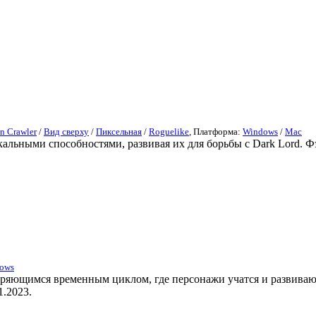
n Crawler
/
Вид сверху
/
Пиксельная
/
Roguelike
, Платформа:
Windows
/
Mac
кальными способностями, развивая их для борьбы с Dark Lord. Фэ
ows
вторяющимся временным циклом, где персонажи учатся и развива
1.2023.