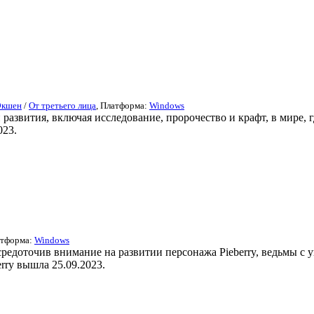
Экшен
/
От третьего лица
, Платформа:
Windows
звития, включая исследование, пророчество и крафт, в мире, г
023.
атформа:
Windows
средоточив внимание на развитии персонажа Pieberry, ведьмы с 
erry вышла 25.09.2023.