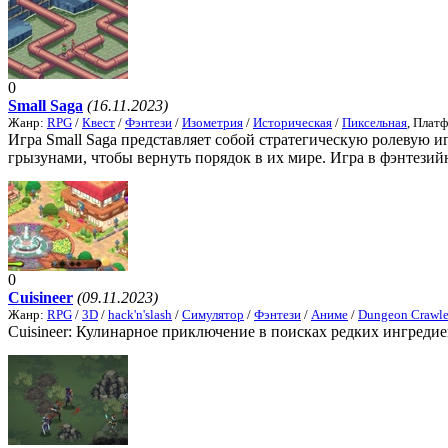
0
Small Saga
(16.11.2023)
Жанр:
RPG
/
Квест
/
Фэнтези
/
Изометрия
/
Историческая
/
Пиксельная
, Плат
Игра Small Saga представляет собой стратегическую ролевую и
грызунами, чтобы вернуть порядок в их мире. Игра в фэнтезийн
0
Cuisineer
(09.11.2023)
Жанр:
RPG
/
3D
/
hack'n'slash
/
Симулятор
/
Фэнтези
/
Аниме
/
Dungeon Crawle
Cuisineer: Кулинарное приключение в поисках редких ингредие