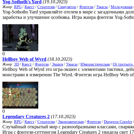
Yog-Sothoth's Yard
(19.10.2023)
Жанр:
RPG
/
Квест
/
Стратегия
/
Симулятор
/
Фэнтези
/
Ужасы
/
Молодежная
Yog-Sothoths Yard управляйте отелем в мире с загадочными д
заработка и улучшение особняка. Игра жанра фэнтези Yog-Sotho
0
Hellboy Web of Wyrd
(18.10.2023)
Жанр:
3D
/
Квест
/
Фэнтези
/
Экшен
/
Ужасы
/
Юмористическая
/
От третьего
Hellboy Web of Wyrd это игра-экшен с элементами тактики, дей
монстрами в измерении The Wyrd. Фэнтези игра Hellboy Web of 
0
Legendary Creatures 2
(17.10.2023)
Жанр:
RPG
/
Квест
/
Стратегия
/
Экономическая
/
Фэнтези
/
Dungeon Crawler
Случайный открытый мир с разнообразными классами, снаряже
Игра с фэнтези-сеттингом Legendary Creatures 2 увидела свет 17