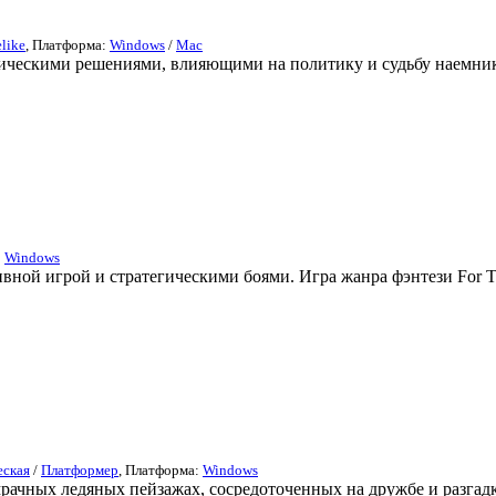
like
, Платформа:
Windows
/
Mac
гическими решениями, влияющими на политику и судьбу наемнико
:
Windows
тивной игрой и стратегическими боями. Игра жанра фэнтези For 
еская
/
Платформер
, Платформа:
Windows
мрачных ледяных пейзажах, сосредоточенных на дружбе и разгад