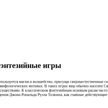
энтезийные игры
используется магия и волшебство, присущи сверхъестественные с
 мифологических мотивах. В таких играх мир обычно населен 
уществами. К классическим фэнтезийным игровым расам часто о
едения Джона Рональда Руэла Толкина, как главные действующие