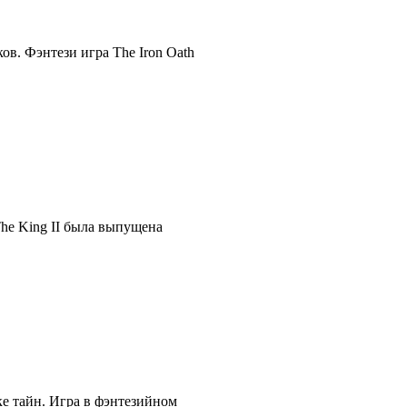
в. Фэнтези игра The Iron Oath
The King II была выпущена
ке тайн. Игра в фэнтезийном