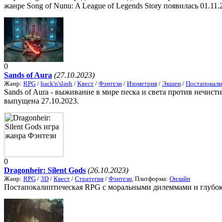
жанре Song of Nunu: A League of Legends Story появилась 01.11.
0
Sands of Aura
(27.10.2023)
Жанр:
RPG
/
hack'n'slash
/
Квест
/
Фэнтези
/
Изометрия
/
Экшен
/
Постапокали
Sands of Aura - выживание в мире песка и света против нечист
выпущена 27.10.2023.
0
Dragonheir: Silent Gods
(26.10.2023)
Жанр:
RPG
/
3D
/
Квест
/
Стратегия
/
Фэнтези
, Платформа:
Онлайн
Постапокалиптическая RPG с моральными дилеммами и глубоким