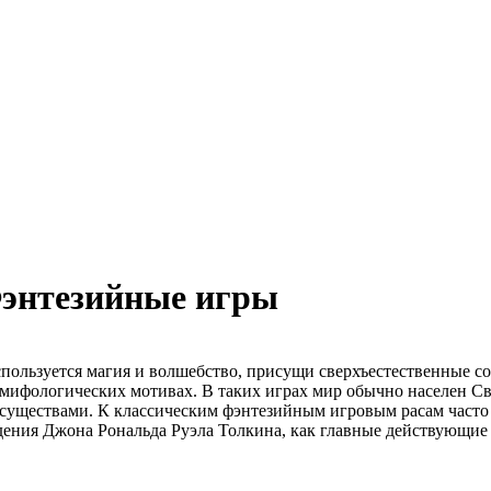
энтезийные игры
используется магия и волшебство, присущи сверхъестественные с
 мифологических мотивах. В таких играх мир обычно населен 
уществами. К классическим фэнтезийным игровым расам часто о
едения Джона Рональда Руэла Толкина, как главные действующие