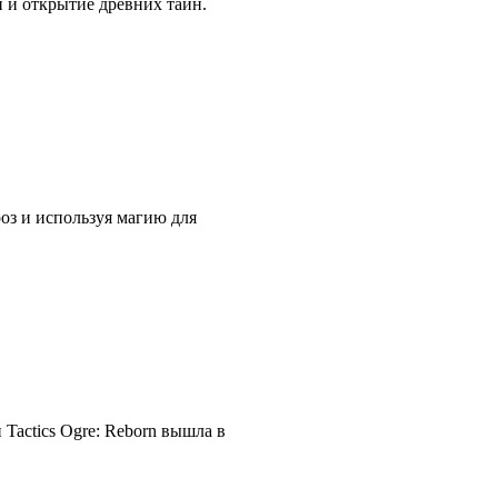
и и открытие древних тайн.
оз и используя магию для
Tactics Ogre: Reborn вышла в