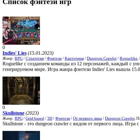
Список фэнтези игр
0
Indies' Lies
(15.01.2023)
Жанр:
RPG
/
Стратегия
/
Фэнтези
/
Карточная
/
Dungeon Crawler
/
Roguelike
,
Roguelike с созданием команды из 12 персонажей, каждый с ун
генерируемом мире. Игра жанра фэнтези Indies' Lies вышла 15.0
0
Skullstone
(2023)
Жанр:
RPG
/
Grid-based
/
3D
/
Фэнтези
/
От первого лица
/
Dungeon Crawler
, 
Skullstone - это dungeon crawler с видом от первого лица. Игра 