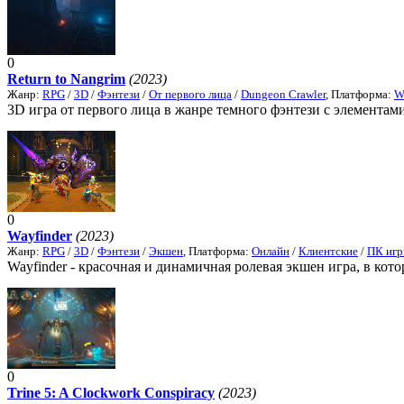
0
Return to Nangrim
(2023)
Жанр:
RPG
/
3D
/
Фэнтези
/
От первого лица
/
Dungeon Crawler
, Платформа:
W
3D игра от первого лица в жанре темного фэнтези с элементам
0
Wayfinder
(2023)
Жанр:
RPG
/
3D
/
Фэнтези
/
Экшен
, Платформа:
Онлайн
/
Клиентские
/
ПК иг
Wayfinder - красочная и динамичная ролевая экшен игра, в кото
0
Trine 5: A Clockwork Conspiracy
(2023)