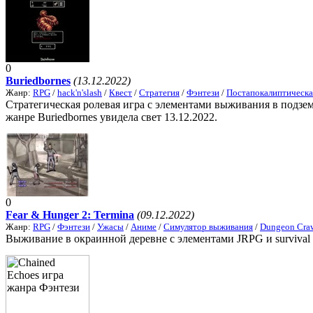
0
Buriedbornes
(13.12.2022)
Жанр:
RPG
/
hack'n'slash
/
Квест
/
Стратегия
/
Фэнтези
/
Постапокалиптическа
Стратегическая ролевая игра с элементами выживания в подзе
жанре Buriedbornes увидела свет 13.12.2022.
0
Fear & Hunger 2: Termina
(09.12.2022)
Жанр:
RPG
/
Фэнтези
/
Ужасы
/
Аниме
/
Симулятор выживания
/
Dungeon Craw
Выживание в окраинной деревне с элементами JRPG и survival ho